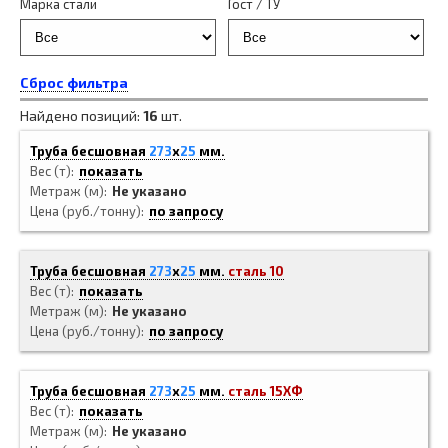
Марка стали
Гост / ТУ
Сброс фильтра
Найдено позиций:
16
шт.
Труба бесшовная
273
x
25
мм.
Вес (т)
показать
Метраж (м)
Не указано
Цена (руб./тонну)
по запросу
Труба бесшовная
273
x
25
мм.
сталь 10
Вес (т)
показать
Метраж (м)
Не указано
Цена (руб./тонну)
по запросу
Труба бесшовная
273
x
25
мм.
сталь 15ХФ
Вес (т)
показать
Метраж (м)
Не указано