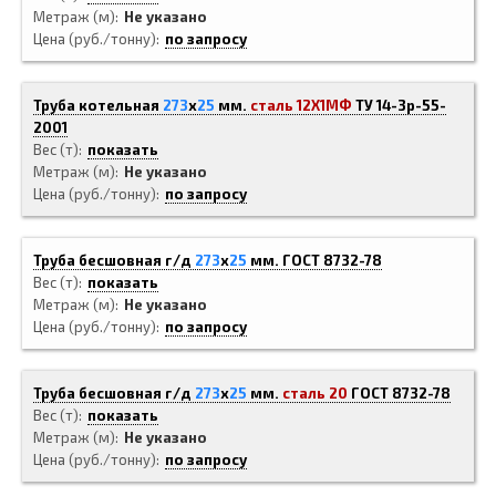
Метраж (м)
Не указано
Цена (руб./тонну)
по запросу
Труба котельная
273
x
25
мм.
сталь 12Х1МФ
ТУ 14-3р-55-
2001
Вес (т)
показать
Метраж (м)
Не указано
Цена (руб./тонну)
по запросу
Труба бесшовная г/д
273
x
25
мм.
ГОСТ 8732-78
Вес (т)
показать
Метраж (м)
Не указано
Цена (руб./тонну)
по запросу
Труба бесшовная г/д
273
x
25
мм.
сталь 20
ГОСТ 8732-78
Вес (т)
показать
Метраж (м)
Не указано
Цена (руб./тонну)
по запросу