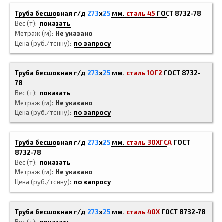
Труба бесшовная г/д
273
x
25
мм.
сталь 45
ГОСТ 8732-78
Вес (т)
показать
Метраж (м)
Не указано
Цена (руб./тонну)
по запросу
Труба бесшовная г/д
273
x
25
мм.
сталь 10Г2
ГОСТ 8732-
78
Вес (т)
показать
Метраж (м)
Не указано
Цена (руб./тонну)
по запросу
Труба бесшовная г/д
273
x
25
мм.
сталь 30ХГСА
ГОСТ
8732-78
Вес (т)
показать
Метраж (м)
Не указано
Цена (руб./тонну)
по запросу
Труба бесшовная г/д
273
x
25
мм.
сталь 40Х
ГОСТ 8732-78
Вес (т)
показать