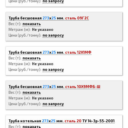
Цена (руб./тонну)
по запросу
Труба бесшовная
273
x
25
мм.
сталь 09Г2С
Вес (т)
показать
Метраж (м)
Не указано
Цена (руб./тонну)
по запросу
Труба бесшовная
273
x
25
мм.
сталь 12Х1МФ
Вес (т)
показать
Метраж (м)
Не указано
Цена (руб./тонну)
по запросу
Труба бесшовная
273
x
25
мм.
сталь 10Х9МФБ-Ш
Вес (т)
показать
Метраж (м)
Не указано
Цена (руб./тонну)
по запросу
Труба котельная
273
x
25
мм.
сталь 20
ТУ 14-3р-55-2001
Вес (т)
показать