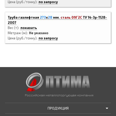
Цена (руб./тонну)
по запросу
Труба газлифтная
273
x
28
мм.
сталь 09Г2С
ТУ 14-3р-1128-
2007
Вес (т)
показать
Метраж (м)
Не указано
Цена (руб./тонну)
по запросу
Российская металлоторгующая компания
ПРОДУКЦИЯ