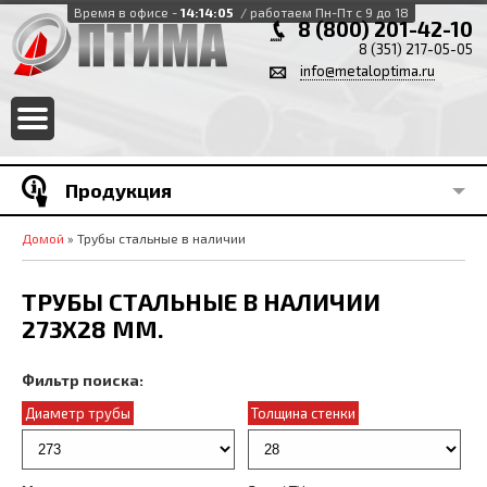
Время в офисе -
14:14:05
/ работаем Пн-Пт с 9 до 18
8 (800) 201-42-10
8 (351) 217-05-05
info@metaloptima.ru
Продукция
Домой
» Трубы стальные в наличии
ТРУБЫ СТАЛЬНЫЕ В НАЛИЧИИ
273X28 ММ.
Фильтр поиска:
Диаметр трубы
Толщина стенки