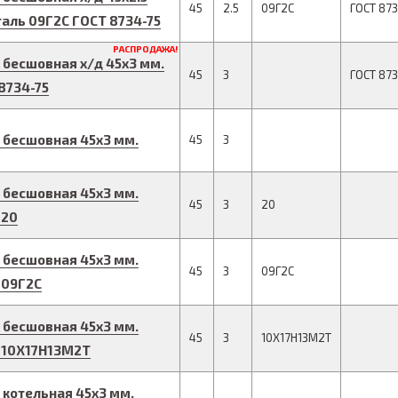
45
2.5
09Г2С
ГОСТ 873
таль 09Г2С
ГОСТ 8734-75
РАСПРОДАЖА!
 бесшовная х/д
45
x
3
мм.
45
3
ГОСТ 873
8734-75
 бесшовная
45
x
3
мм.
45
3
 бесшовная
45
x
3
мм.
45
3
20
 20
 бесшовная
45
x
3
мм.
45
3
09Г2С
 09Г2С
 бесшовная
45
x
3
мм.
45
3
10Х17Н13М2Т
 10Х17Н13М2Т
 котельная
45
x
3
мм.