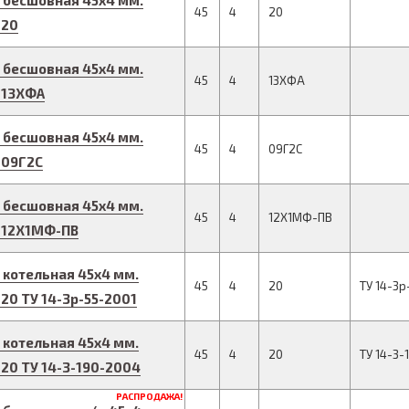
 бесшовная
45
x
4
мм.
45
4
20
 20
 бесшовная
45
x
4
мм.
45
4
13ХФА
 13ХФА
 бесшовная
45
x
4
мм.
45
4
09Г2С
 09Г2С
 бесшовная
45
x
4
мм.
45
4
12Х1МФ-ПВ
 12Х1МФ-ПВ
 котельная
45
x
4
мм.
45
4
20
ТУ 14-3р
 20
ТУ 14-3р-55-2001
 котельная
45
x
4
мм.
45
4
20
ТУ 14-3-
 20
ТУ 14-3-190-2004
РАСПРОДАЖА!