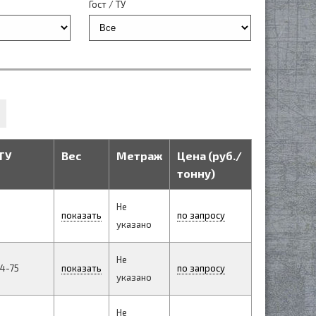
Гост / ТУ
ТУ
Вес
Метраж
Цена (руб./
тонну)
Не
показать
по запросу
указано
Не
4-75
показать
по запросу
указано
Не