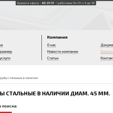
Время в офисе -
05:37:18
/ работаем Пн-Пт с 9 до 18
и
Компания
ка
О нас
Докум
 размер
Новости компании
Ваканс
услуги
Статьи
Контак
Трубы стальные в наличии
Ы СТАЛЬНЫЕ В НАЛИЧИИ ДИАМ. 45 ММ.
 поиска: