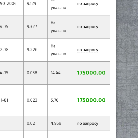
190-2004
9.124
по запросу
указано
Не
4-75
9.327
по запросу
указано
Не
32-78
9.226
по запросу
указано
175000.00
4-75
0.058
14.44
175000.00
1-81
0.023
5.70
0.02
4.959
по запросу