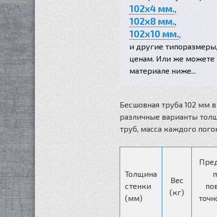
102x4 мм.
,
102x8 мм.
,
102x10 мм.
,
и другие типоразмеры
ценам. Или же можете 
материале ниже...
Бесшовная труба 102 мм 
различные варианты толщ
труб, масса каждого пог
Пред
Толщина
m
Вес
стенки
по
(кг)
(мм)
точн