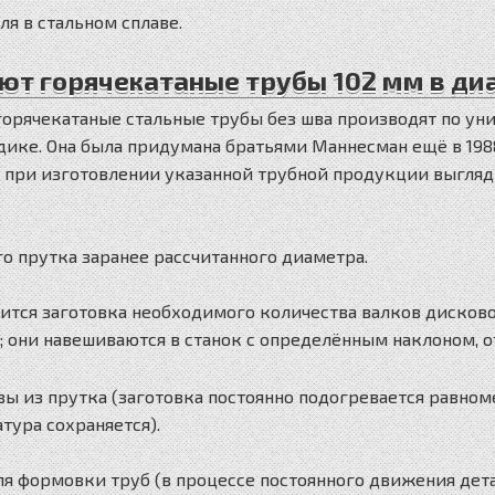
ля в стальном сплаве.
ют горячекатаные трубы 102 мм в д
рячекатаные стальные трубы без шва производят по уни
дике. Она была придумана братьями Маннесман ещё в 1988
с при изготовлении указанной трубной продукции выгл
о прутка заранее рассчитанного диаметра.
ится заготовка необходимого количества валков дисково
 они навешиваются в станок с определённым наклоном, о
ы из прутка (заготовка постоянно подогревается равном
тура сохраняется).
ля формовки труб (в процессе постоянного движения дет