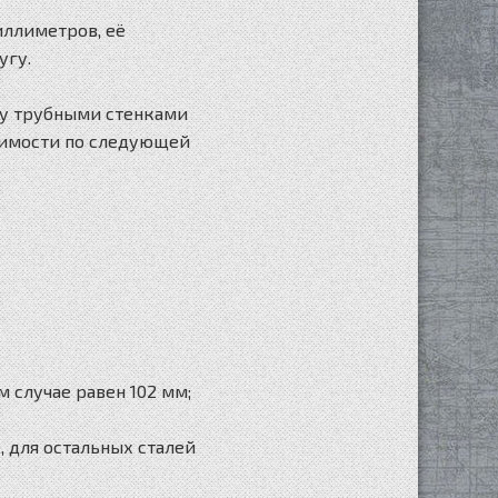
иллиметров, её
угу.
ду трубными стенками
димости по следующей
 случае равен 102 мм;
, для остальных сталей