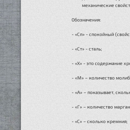
механические свойст
Обозначения:
- «Сп» - спокойный (свойс
- «Ст» - сталь;
- «Х» - это содержание хр
- «М» – количество молиб
- «А» – показывает, сколь
- «Г» – количество марган
- «С» – сколько кремния;