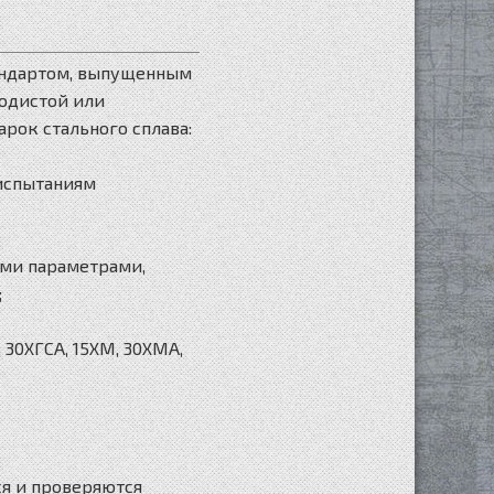
андартом, выпущенным
родистой или
рок стального сплава:
 испытаниям
ими параметрами,
;
, 30ХГСА, 15ХМ, 30ХМА,
ся и проверяются