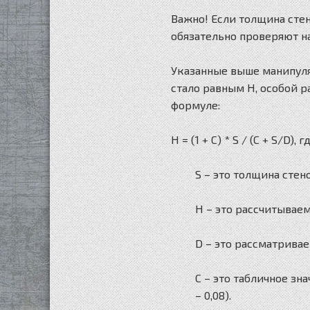
Важно! Если толщина стен
обязательно проверяют на
Указанные выше манипуля
стало равным H, особой 
формуле:
H = (1 + C) * S / (C + S/D), г
S – это толщина стен
Н – это рассчитывае
D – это рассматрива
С – это табличное зн
– 0,08).