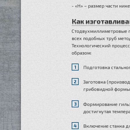
- «Н» – размер части нике
Как изготавлива
Стодвухмиллиметровые го
всех подобных труб мето
Технологический процес
образом:
Подготовка стальног
Заготовка (производ
грибовидной формы;
Формирование гильз
достигнутая темпера
Включение станка д