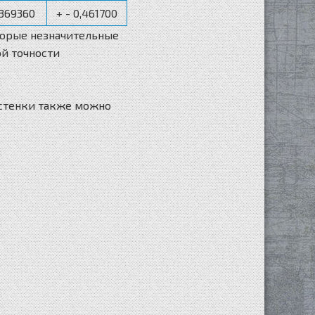
,369360
+ - 0,461700
оторые незначительные
ой точности
 стенки также можно