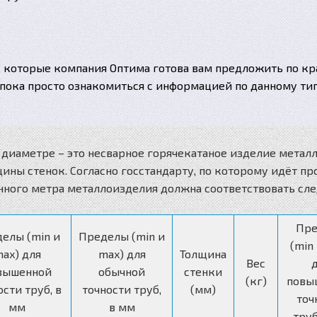
, которые компания Оптима готова вам предложить по к
пока просто ознакомиться с информацией по данному тип
в диаметре – это несварное горячекатаное изделие мета
ины стенок. Согласно госстандарту, по которому идёт п
онного метра металлоизделия должна соответствовать сл
Пр
елы (min и
Пределы (min и
(min
ax) для
max) для
Толщина
Вес
вышенной
обычной
стенки
(кг)
повы
ости труб, в
точности труб,
(мм)
точ
мм
в мм
труб