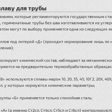
плаву для трубы
словиям, которые регламентируются государственным ст
, горячекатаные трубы без шва изготавливаются из угле
 этом могут по выбору применяется одна из следующих ма
аллов под литерой «Д» (проходит нормирование лишь по
ления);
тролируют химический состав, наблюдают за механическ
ряются на предварительно термообработанных образцах
» используются сплавы марок 10, 20, 35, 45, 10Г2, 20Х, 40Х
5сп, у которых нормуются химические параметры;
руппы «Б» применяется только спокойная сталь;
«А» (а именно Ст2сп, Ст4сп, Ст5сп и Ст6сп) контролируют