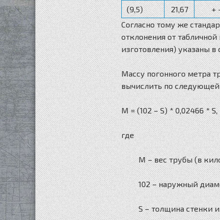
(9,5)
21,67
+ 
Согласно тому же станда
отклонения от табличной
изготовления) указаны в
Массу погонного метра т
вычислить по следующей
M = (102 – S) * 0,02466 * S,
где
M – вес трубы (в кил
102 – наружный диам
S – толщина стенки 