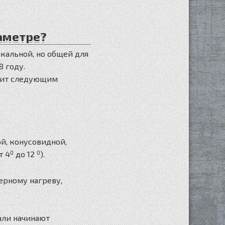
иаметре?
кальной, но общей для
 году.
ядит следующим
й, конусовидной,
т 4
0
до 12
0
).
ерному нагреву,
али начинают