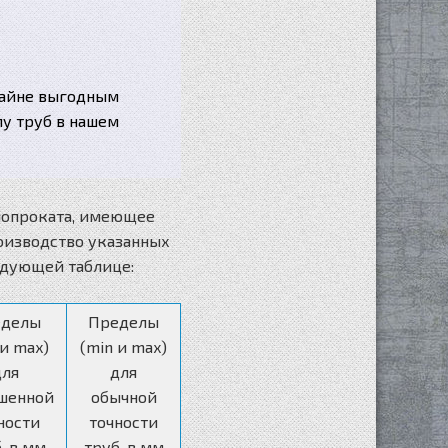
райне выгодным
у труб в нашем
ллопроката, имеющее
роизводство указанных
едующей таблице:
еделы
Пределы
 и max)
(min и max)
для
для
шенной
обычной
ности
точности
, в мм
труб, в мм