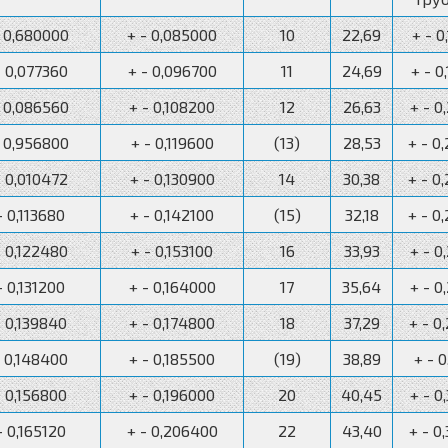
- 0,680000
+ - 0,085000
10
22,69
+ - 0
- 0,077360
+ - 0,096700
11
24,69
+ - 0
- 0,086560
+ - 0,108200
12
26,63
+ - 0
- 0,956800
+ - 0,119600
(13)
28,53
+ - 0
- 0,010472
+ - 0,130900
14
30,38
+ - 0
- 0,113680
+ - 0,142100
(15)
32,18
+ - 0
- 0,122480
+ - 0,153100
16
33,93
+ - 0
- 0,131200
+ - 0,164000
17
35,64
+ - 0
- 0,139840
+ - 0,174800
18
37,29
+ - 0
- 0,148400
+ - 0,185500
(19)
38,89
+ - 0
- 0,156800
+ - 0,196000
20
40,45
+ - 0
- 0,165120
+ - 0,206400
22
43,40
+ - 0