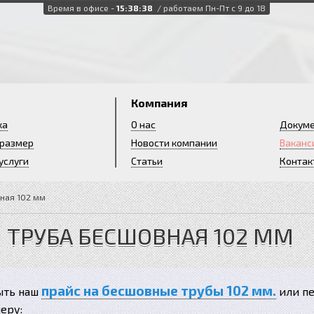
Время в офисе -
15:38:40
/ работаем Пн-Пт с 9 до 18
и
Компания
ка
О нас
Докум
 размер
Новости компании
Ваканс
услуги
Статьи
Контак
ная 102 мм
ТРУБА БЕСШОВНАЯ 102 ММ
прайс на бесшовные трубы 102 мм.
ыть наш
или пе
еру: