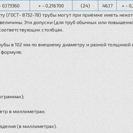
- 0,173360
+ - 0,216700
(24)
46,17
+ - 0
рту (ГОСТ- 8732-78) трубы могут при приёмке иметь нек
 величины. Эти допуски (для труб обычных или повышенн
 соответствующих столбцах.
рубы в 102 мм по внешнему диаметру и разной толщиной
 формуле:
ограммах);
етр в миллиметрах;
изделия (в миллиметрах).