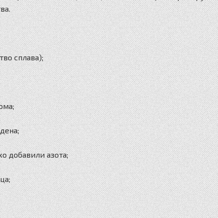
ва.
тво сплава);
ома;
дена;
ко добавили азота;
ца;