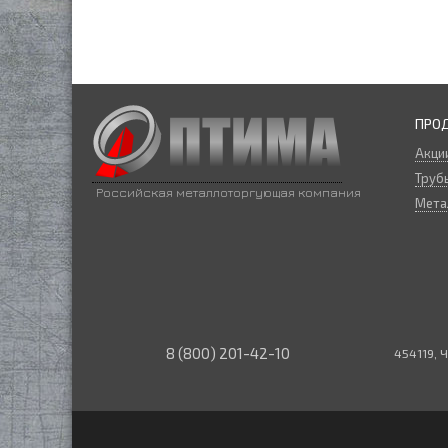
ПРО
Акци
Трубы
Российская металлоторгующая компания
Мета
8 (800) 201-42-10
454119, Ч