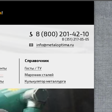
а
!
8 (800) 201-42-10
8 (351) 217-05-05
info@metaloptima.ru
Справочник
енты
Госты / ТУ
ии
Марочник сталей
ты
Кулькулятор металлурга