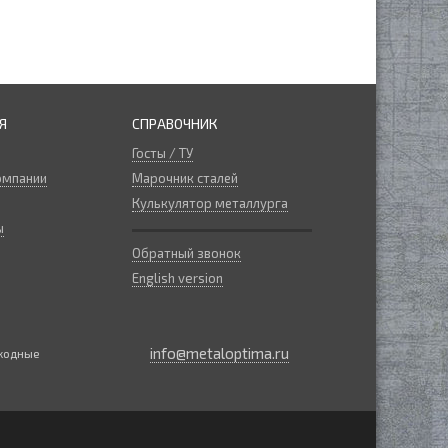
Я
СПРАВОЧНИК
Госты / ТУ
омпании
Марочник сталей
Кулькулятор металлурга
ы
Обратный звонок
English version
info@metaloptima.ru
ыходные