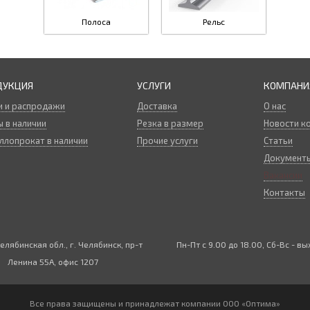
Полоса
Рельс
ДУКЦИЯ
УСЛУГИ
КОМПАНИ
и и распродажи
Доставка
О нас
 в наличии
Резка в размер
Новости к
ллопрокат в наличии
Прочие услуги
Статьи
Документ
Вакансии
Контакты
елябинская обл., г. Челябинск, пр-т
Пн-Пт с 9.00 до 18.00, Сб-Вс - в
Ленина 55А, офис 1207
Все права защищены и принадлежат компании
ООО «Оптима»