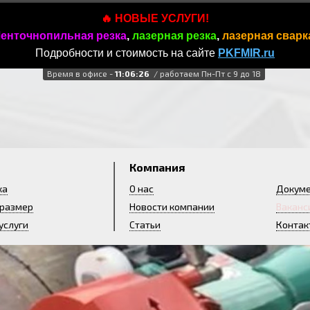
🔥 НОВЫЕ УСЛУГИ!
енточнопильная резка
,
лазерная резка
,
лазерная сварк
Подробности и стоимость на сайте
PKFMIR.ru
Время в офисе -
11:06:27
/ работаем Пн-Пт с 9 до 18
и
Компания
ка
О нас
Докум
 размер
Новости компании
Ваканс
услуги
Статьи
Контак