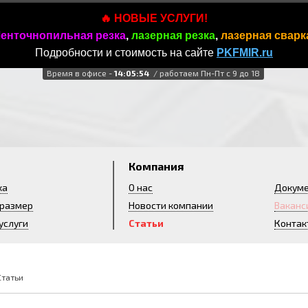
🔥 НОВЫЕ УСЛУГИ!
енточнопильная резка
,
лазерная резка
,
лазерная сварк
Подробности и стоимость на сайте
PKFMIR.ru
Время в офисе -
14:05:56
/ работаем Пн-Пт с 9 до 18
и
Компания
ка
О нас
Докум
 размер
Новости компании
Ваканс
услуги
Статьи
Контак
Статьи