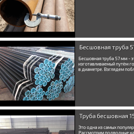
Бесшовная труба 5
Бесшовная труба 57 мм - 
изготавливаемый путём г
в диаметре. Взглядем побл
Труба бесшовная 1
Это одна из самых популяр
Рассмотрим подводные кам