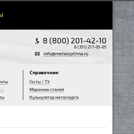
а
!
8 (800) 201-42-10
8 (351) 217-05-05
info@metaloptima.ru
Справочник
енты
Госты / ТУ
ии
Марочник сталей
ты
Кулькулятор металлурга