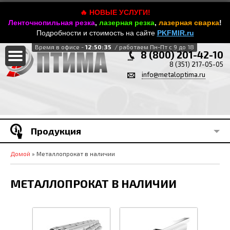
🔥 НОВЫЕ УСЛУГИ!
Ленточнопильная резка
,
лазерная резка
,
лазерная сварка
!
Подробности и стоимость на сайте
PKFMIR.ru
Время в офисе -
12:50:35
/ работаем Пн-Пт с 9 до 18
8 (800) 201-42-10
8 (351) 217-05-05
info@metaloptima.ru
Продукция
Домой
» Металлопрокат в наличии
МЕТАЛЛОПРОКАТ В НАЛИЧИИ