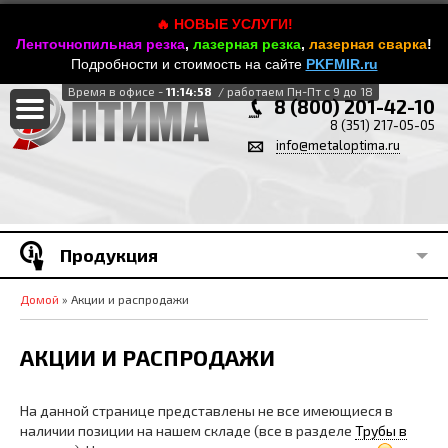
🔥 НОВЫЕ УСЛУГИ!
Ленточнопильная резка
,
лазерная резка
,
лазерная сварка
!
Подробности и стоимость на сайте
PKFMIR.ru
Время в офисе -
11:14:59
/ работаем Пн-Пт с 9 до 18
8 (800) 201-42-10
8 (351) 217-05-05
info@metaloptima.ru
Продукция
Домой
» Акции и распродажи
АКЦИИ И РАСПРОДАЖИ
На данной странице представлены не все имеющиеся в
наличии позиции на нашем складе (все в разделе
Трубы в