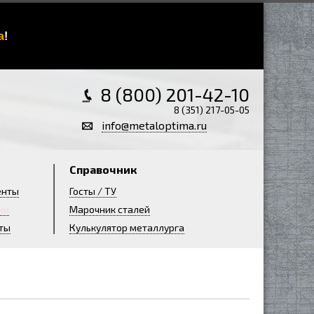
а
!
8 (800) 201-42-10
8 (351) 217-05-05
info@metaloptima.ru
Справочник
енты
Госты / ТУ
ии
Марочник сталей
ты
Кулькулятор металлурга