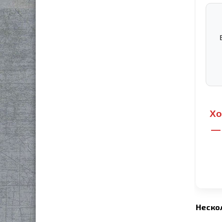
Хо
— 
Неско