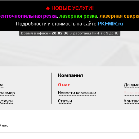
🔥 НОВЫЕ УСЛУГИ!
енточнопильная резка
,
лазерная резка
,
лазерная сварк
Подробности и стоимость на сайте
PKFMIR.ru
Время в офисе -
20:05:38
/ работаем Пн-Пт с 9 до 18
и
Компания
ка
О нас
Докум
 размер
Новости компании
Ваканс
услуги
Статьи
Контак
О нас