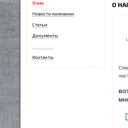
О нас
О НА
Новости компании
Статьи
Документы
Вакансии
Контакты
Спе
лис
ВО
МН