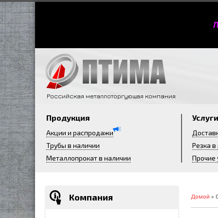
Л
Российская металлоторгующая компания
Продукция
Услуг
Акции и распродажи
Достав
Трубы в наличии
Резка в
Металлопрокат в наличии
Прочие 
Компания
Домой
» 