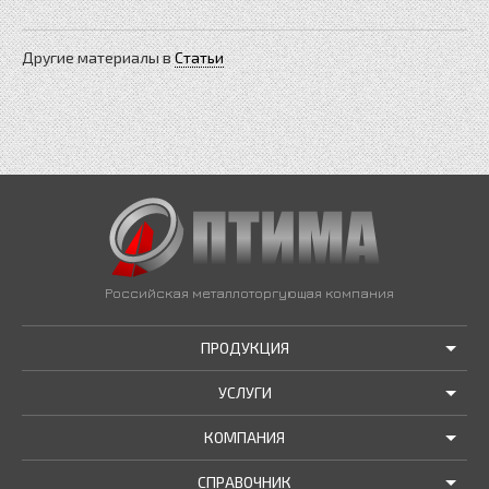
Другие материалы в
Статьи
Российская металлоторгующая компания
ПРОДУКЦИЯ
УСЛУГИ
АКЦИИ И РАСПРОДАЖИ
КОМПАНИЯ
ТРУБЫ В НАЛИЧИИ
ДОСТАВКА
СПРАВОЧНИК
МЕТАЛЛОПРОКАТ В НАЛИЧИИ
РЕЗКА В РАЗМЕР
О НАС