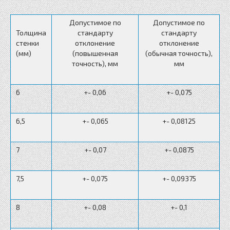
Допустимое по
Допустимое по
Толщина
стандарту
стандарту
стенки
отклонение
отклонение
(мм)
(повышенная
(обычная точность),
точность), мм
мм
6
+- 0,06
+- 0,075
6,5
+- 0,065
+- 0,08125
7
+- 0,07
+- 0,0875
7,5
+- 0,075
+- 0,09375
8
+- 0,08
+- 0,1