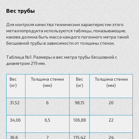
Вес трубы
Для контроля качества технических характеристик этого
металлопродукта используются таблицы, показывающие,
какова должна быть масса каждого погонного метра такой
бесшовной трубы в зависимости от толщины стенок.
Таблица №1. Размеры и вес метра трубы бесшовной с
диаметром 219 мм.
Вес
Толщина стенки
Вес
Толщина стенки
(кг)
(мм)
(кг)
(мм)
31,52
6
98,15
20
34,06
6,5
106,88
22
36,6
7
115,42
24