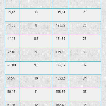
39,12
7,5
119,61
25
41,63
8
123,75
26
44,13
8,5
131,89
28
46,61
9
139,83
30
49,08
9,5
147,57
32
51,54
10
155,12
34
56,43
11
158,82
35
61,26
12
162,47
36