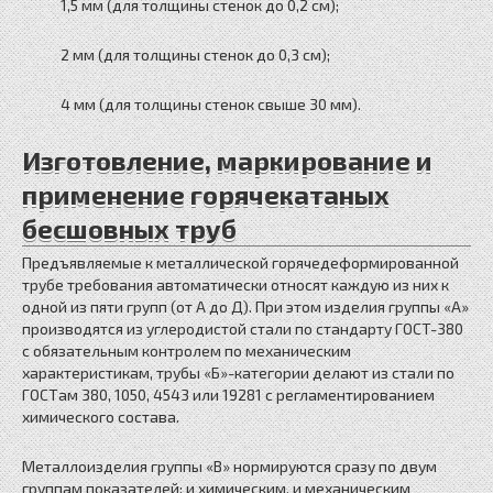
1,5 мм (для толщины стенок до 0,2 см);
2 мм (для толщины стенок до 0,3 см);
4 мм (для толщины стенок свыше 30 мм).
Изготовление, маркирование и
применение горячекатаных
бесшовных труб
Предъявляемые к металлической горячедеформированной
трубе требования автоматически относят каждую из них к
одной из пяти групп (от А до Д). При этом изделия группы «А»
производятся из углеродистой стали по стандарту ГOCT-380
с обязательным контролем по механическим
характеристикам, трубы «Б»-категории делают из стали по
ГОСТам 380, 1050, 4543 или 19281 с регламентированием
химического состава.
Металлоизделия группы «В» нормируются сразу по двум
группам показателей: и химическим, и механическим