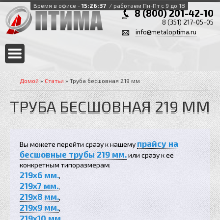
Время в офисе -
15:26:38
/ работаем Пн-Пт с 9 до 18
8 (800) 201-42-10
8 (351) 217-05-05
info@metaloptima.ru
Домой
»
Статьи
» Труба бесшовная 219 мм
ТРУБА БЕСШОВНАЯ 219 ММ
прайсу на
Вы можете перейти сразу к нашему
бесшовные трубы 219 мм.
или сразу к её
конкретным типоразмерам:
219x6 мм.
,
219x7 мм.
,
219x8 мм.
,
219x9 мм.
,
219x10 мм.
,