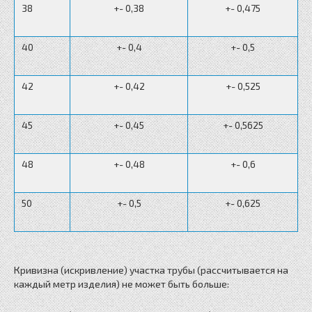
38
+- 0,38
+- 0,475
40
+- 0,4
+- 0,5
42
+- 0,42
+- 0,525
45
+- 0,45
+- 0,5625
48
+- 0,48
+- 0,6
50
+- 0,5
+- 0,625
Кривизна (искривление) участка трубы (рассчитывается на
каждый метр изделия) не может быть больше: