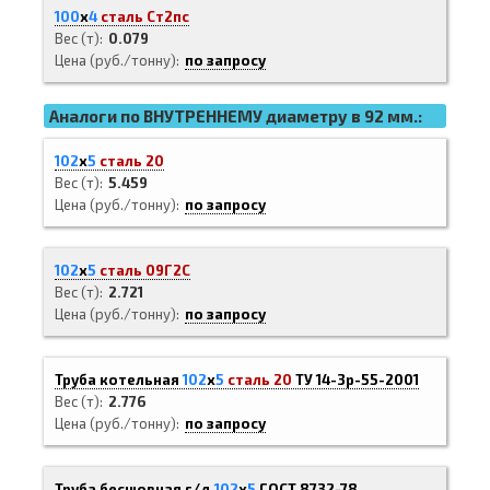
100
х
4
сталь Ст2пс
Вес (т)
0.079
Цена (руб./тонну)
по запросу
Аналоги по ВНУТРЕННЕМУ диаметру в 92 мм.:
102
х
5
сталь 20
Вес (т)
5.459
Цена (руб./тонну)
по запросу
102
х
5
сталь 09Г2С
Вес (т)
2.721
Цена (руб./тонну)
по запросу
Труба котельная
102
х
5
сталь 20
ТУ 14-3р-55-2001
Вес (т)
2.776
Цена (руб./тонну)
по запросу
Труба бесшовная г/д
102
х
5
ГОСТ 8732-78