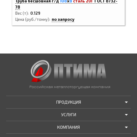
Труба бесшовная г/д
108
х
8
сталь 20Г
ГОСТ 8732-
78
Вес (т)
0.129
Цена (руб./тонну)
по запросу
Российская металлоторгующая компания
ПРОДУКЦИЯ
УСЛУГИ
АКЦИИ И РАСПРОДАЖИ
КОМПАНИЯ
ТРУБЫ В НАЛИЧИИ
ДОСТАВКА