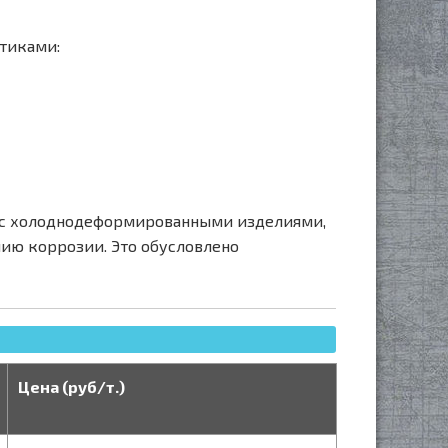
тиками:
ю с холоднодеформированными изделиями,
нию коррозии. Это обусловлено
Цена (руб/т.)