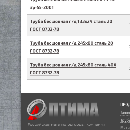
3р-55-2001
Труба бесшовная г/д
133
х
24
сталь 20
ГОСТ 8732-78
Труба бесшовная г/д
245
х
80
сталь 20
ГОСТ 8732-78
Труба бесшовная г/д
245
х
80
сталь 40Х
ГОСТ 8732-78
ПРО
Акци
Трубы
Российская металлоторгующая компания
Мета