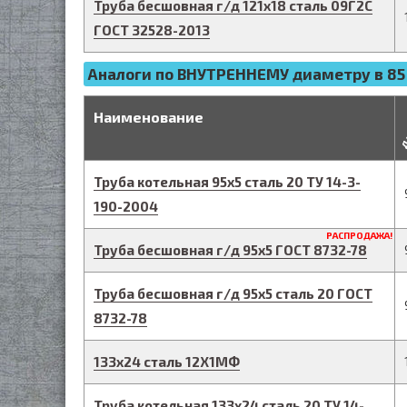
Труба бесшовная г/д
121
х
18
сталь 09Г2С
ГОСТ 32528-2013
Аналоги по ВНУТРЕННЕМУ диаметру в 85
д
Наименование
Труба котельная
95
х
5
сталь 20
ТУ 14-3-
190-2004
РАСПРОДАЖА!
Труба бесшовная г/д
95
х
5
ГОСТ 8732-78
Труба бесшовная г/д
95
х
5
сталь 20
ГОСТ
8732-78
133
х
24
сталь 12Х1МФ
Труба котельная
133
х
24
сталь 20
ТУ 14-