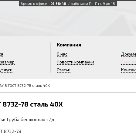
Время в офисе -
01:58:49
/ работаем Пн-Пт с 9 до 18
и
Компания
ка
О нас
Докум
 размер
Новости компании
Ваканс
услуги
Статьи
Контак
1х18 ГОСТ 8732-78 сталь 40Х
Т 8732-78 сталь 40Х
ы: Труба бесшовная г/д
СТ 8732-78