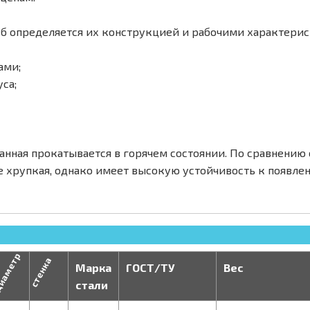
б определяется их конструкцией и рабочими характерис
ами;
са;
анная прокатывается в горячем состоянии. По сравнени
е хрупкая, однако имеет высокую устойчивость к появле
иаметр
стенка
Марка
ГОСТ/ТУ
Вес
стали