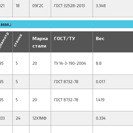
121
18
09Г2С
ГОСТ 32528-2013
3.348
 мм.:
иаметр
стенка
Марка
ГОСТ/ТУ
Вес
стали
95
5
20
ТУ 14-3-190-2004
8.8
95
5
ГОСТ 8732-78
0.017
95
5
20
ГОСТ 8732-78
1.419
133
24
12Х1МФ
0.334