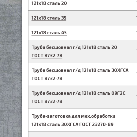
121
х
18
сталь 20
121
х
18
сталь 35
121
х
18
сталь 45
Труба бесшовная г/д
121
х
18
сталь 20
ГОСТ 8732-78
Труба бесшовная г/д
121
х
18
сталь 30ХГСА
ГОСТ 8732-78
Труба бесшовная г/д
121
х
18
сталь 09Г2С
ГОСТ 8732-78
Труба-заготовка для мех.обработки
121
х
18
сталь 30ХГСА
ГОСТ 23270-89