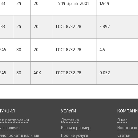
133
24
20
ТУ 14-3р-55-2001
1.944
133
24
20
ГОСТ 8732-78
3.897
245
80
20
ГОСТ 8732-78
4.5
245
80
40Х
ГОСТ 8732-78
0.052
ДУКЦИЯ
УСЛУГИ
КОМПАНИ
и и распродажи
Доставка
О нас
 в наличии
Резка в размер
Новости к
ллопрокат в наличии
Прочие услуги
Статьи