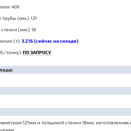
тали: 40Х
трубы (мм.): 121
стенки (мм.): 18
личии (т):
3.216 (сейчас на складе)
б./тонну):
ПО ЗАПРОСУ
лада:
аметром 121мм и толщиной стенки 18мм, изготовленная из
 ценам.