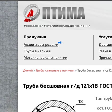
Российская металлоторгующая компания
Продукция
Услуг
Акции и распродажи
Достав
Трубы в наличии
Резка в
Металлопрокат в наличии
Прочие 
Домой
»
Трубы стальные в наличии
» Труба бесшовная г/д 12
Труба бесшовная г/д 121х18 ГОС
Тип труб
18
Гост: ГО