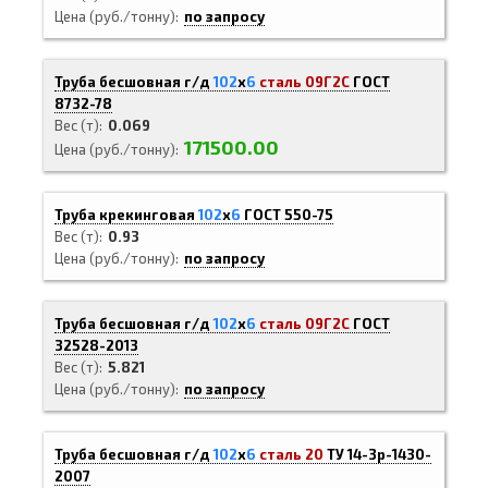
Цена (руб./тонну)
по запросу
Труба бесшовная г/д
102
х
6
сталь 09Г2С
ГОСТ
8732-78
Вес (т)
0.069
171500.00
Цена (руб./тонну)
Труба крекинговая
102
х
6
ГОСТ 550-75
Вес (т)
0.93
Цена (руб./тонну)
по запросу
Труба бесшовная г/д
102
х
6
сталь 09Г2С
ГОСТ
32528-2013
Вес (т)
5.821
Цена (руб./тонну)
по запросу
Труба бесшовная г/д
102
х
6
сталь 20
ТУ 14-3р-1430-
2007