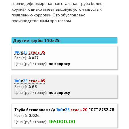
горячедеформированная стальная труба более
хрупкая, однако имеет высокую устойчивость к
появлению коррозии. Это обусловлено
производственным процессом.
Другие трубы 140x25:
140
х
25
сталь 35
Вес (т)
4.427
Цена (руб./тонну)
по запросу
140
х
25
сталь 45
Вес (т)
4.65
Цена (руб./тонну)
по запросу
Труба бесшовная г/д
140
х
25
сталь 20
ГОСТ 8732-78
Вес (т)
0.024
165000.00
Цена (руб./тонну)