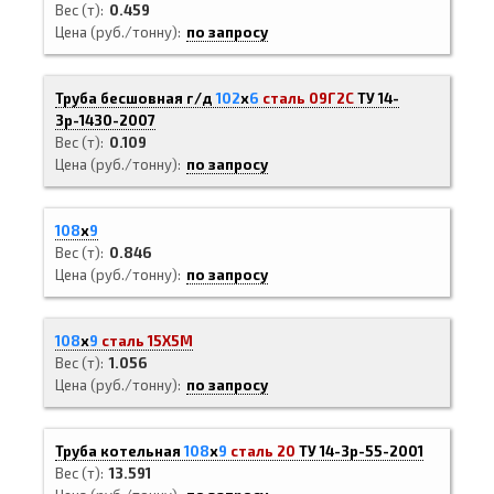
Вес (т)
0.459
Цена (руб./тонну)
по запросу
Труба бесшовная г/д
102
х
6
сталь 09Г2С
ТУ 14-
3р-1430-2007
Вес (т)
0.109
Цена (руб./тонну)
по запросу
108
х
9
Вес (т)
0.846
Цена (руб./тонну)
по запросу
108
х
9
сталь 15Х5М
Вес (т)
1.056
Цена (руб./тонну)
по запросу
Труба котельная
108
х
9
сталь 20
ТУ 14-3р-55-2001
Вес (т)
13.591