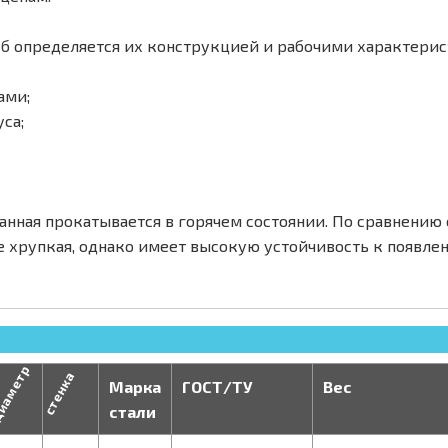
б определяется их конструкцией и рабочими характерис
ами;
са;
анная прокатывается в горячем состоянии. По сравнени
е хрупкая, однако имеет высокую устойчивость к появле
иаметр
стенка
Марка
ГОСТ/ТУ
Вес
стали