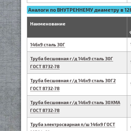
Аналоги по ВНУТРЕННЕМУ диаметру в 128
д
Наименование
146
х
9
сталь 30Г
Труба бесшовная г/д
146
х
9
сталь 30Г
ГОСТ 8732-78
Труба бесшовная г/д
146
х
9
сталь 30Г2
ГОСТ 8732-78
Труба бесшовная г/д
146
х
9
сталь 30ХМА
ГОСТ 8732-78
Труба электросварная п/ш
146
х
9
ГОСТ