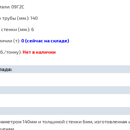
тали: 09Г2С
трубы (мм.): 140
стенки (мм.): 6
личии (т):
0 (сейчас на складе)
б./тонну):
Нет в наличии
лада:
аметром 140мм и толщиной стенки 6мм, изготовленная из 
 ценам.