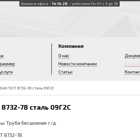
Время в офисе -
14:16:29
/ работаем Пн-Пт с 9 до 18
и
Компания
ка
О нас
Докум
 размер
Новости компании
Ваканс
услуги
Статьи
Контак
0х6 ГОСТ 8732-78 сталь 09Г2С
 8732-78 сталь 09Г2С
ы: Труба бесшовная г/д
СТ 8732-78