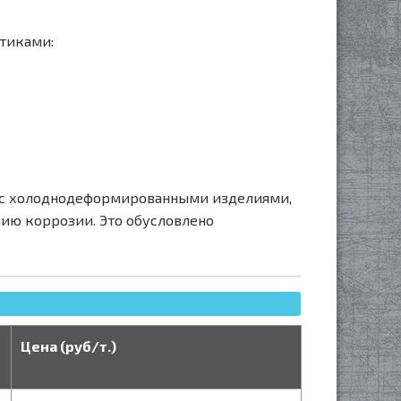
тиками:
ю с холоднодеформированными изделиями,
нию коррозии. Это обусловлено
Цена (руб/т.)