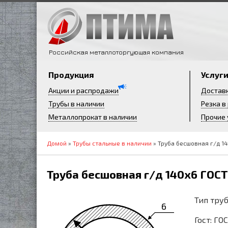
Российская металлоторгующая компания
Продукция
Услуг
Акции и распродажи
Достав
Трубы в наличии
Резка в
Металлопрокат в наличии
Прочие 
Домой
»
Трубы стальные в наличии
» Труба бесшовная г/д 14
Труба бесшовная г/д 140х6 ГОСТ
Тип труб
6
Гост: ГО