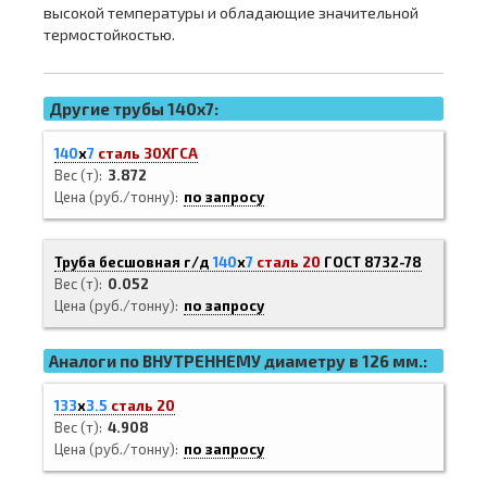
высокой температуры и обладающие значительной
термостойкостью.
Другие трубы 140x7:
140
х
7
сталь 30ХГСА
Вес (т)
3.872
Цена (руб./тонну)
по запросу
Труба бесшовная г/д
140
х
7
сталь 20
ГОСТ 8732-78
Вес (т)
0.052
Цена (руб./тонну)
по запросу
Аналоги по ВНУТРЕННЕМУ диаметру в 126 мм.:
133
х
3.5
сталь 20
Вес (т)
4.908
Цена (руб./тонну)
по запросу