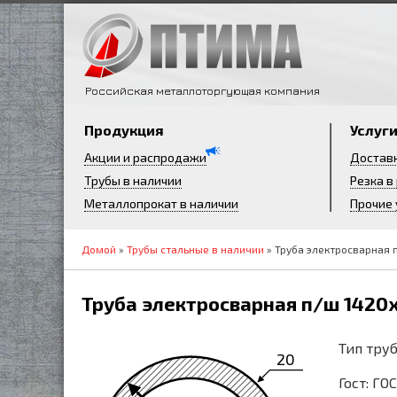
Российская металлоторгующая компания
Продукция
Услуг
Акции и распродажи
Достав
Трубы в наличии
Резка в
Металлопрокат в наличии
Прочие 
Домой
»
Трубы стальные в наличии
» Труба электросварная 
Труба электросварная п/ш 1420х
Тип тру
20
Гост: ГО