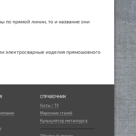
ы по прямой линии, то и название они
или электросварные изделия прямошовного
Я
СПРАВОЧНИК
Госты / ТУ
омпании
Марочник сталей
Кулькулятор металлурга
ы
Обратный звонок