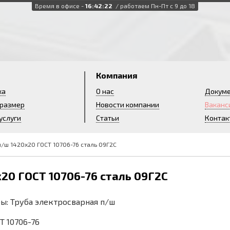
Время в офисе -
16:42:22
/ работаем Пн-Пт с 9 до 18
и
Компания
ка
О нас
Докум
 размер
Новости компании
Ваканс
услуги
Статьи
Контак
п/ш 1420х20 ГОСТ 10706-76 сталь 09Г2С
20 ГОСТ 10706-76 сталь 09Г2С
бы: Труба электросварная п/ш
СТ 10706-76