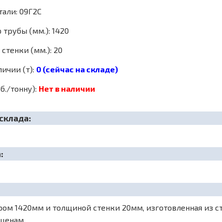
тали: 09Г2С
трубы (мм.): 1420
стенки (мм.): 20
личии (т):
0 (сейчас на складе)
б./тонну):
Нет в наличии
склада:
:
ом 1420мм и толщиной стенки 20мм, изготовленная из ста
 ценам.