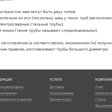
ктеристик шва могут быть двух типов:
аллельно их оси (поскольку швы у таких труб расположен
лектросварные стальные трубы);
й линии (такие трубы называют спиралешовными).
 изготовления (а соответственно, экономичности) получ
 как правило, изготавливают трубы большого диаметра.
ДУКЦИЯ
УСЛУГИ
КОМПАНИ
и и распродажи
Доставка
О нас
 в наличии
Резка в размер
Новости к
ллопрокат в наличии
Прочие услуги
Статьи
Документ
Вакансии