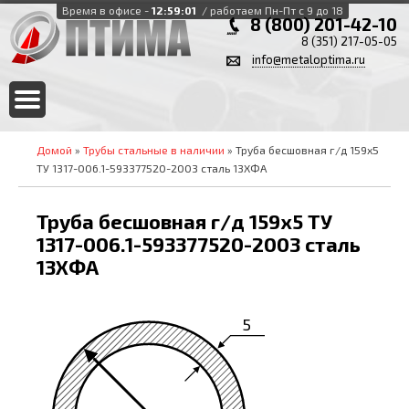
Время в офисе -
12:59:01
/ работаем Пн-Пт с 9 до 18
8 (800) 201-42-10
8 (351) 217-05-05
info@metaloptima.ru
Домой
»
Трубы стальные в наличии
» Труба бесшовная г/д 159х5
ТУ 1317-006.1-593377520-2003 сталь 13ХФА
Труба бесшовная г/д 159х5 ТУ
1317-006.1-593377520-2003 сталь
13ХФА
5