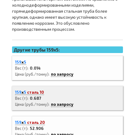
холоднодеформированными изделиями,
горячедеформированная стальная труба более
хрупкая, однако имеет высокую устойчивость к
появлению коррозии. Это обусловлено
производственным процессом.
Другие трубы 159x5:
159
х
5
Вес (т)
0.014
Цена (руб./тонну)
по запросу
159
х
5
сталь 10
Вес (т)
0.687
Цена (руб./тонну)
по запросу
159
х
5
сталь 20
Вес (т)
52.906
Цена (руб./тонну)
по запросу