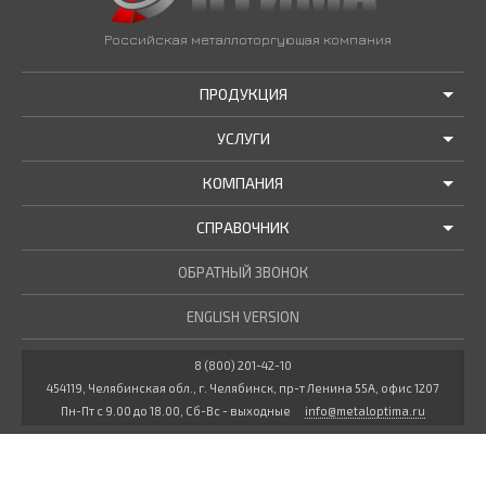
Российская металлоторгующая компания
ПРОДУКЦИЯ
УСЛУГИ
АКЦИИ И РАСПРОДАЖИ
КОМПАНИЯ
ТРУБЫ В НАЛИЧИИ
ДОСТАВКА
СПРАВОЧНИК
МЕТАЛЛОПРОКАТ В НАЛИЧИИ
РЕЗКА В РАЗМЕР
О НАС
НОВОСТИ КОМПАНИИ
ОБРАТНЫЙ ЗВОНОК
ПРОЧИЕ УСЛУГИ
ГОСТЫ / ТУ
МАРОЧНИК СТАЛЕЙ
ENGLISH VERSION
СТАТЬИ
КУЛЬКУЛЯТОР МЕТАЛЛУРГА
ДОКУМЕНТЫ
8 (800) 201-42-10
454119, Челябинская обл., г. Челябинск, пр-т Ленина 55А, офис 1207
ВАКАНСИИ
Пн-Пт с 9.00 до 18.00, Сб-Вс - выходные
info@metaloptima.ru
КОНТАКТЫ
Все права защищены и принадлежат компании
ООО «Оптима»