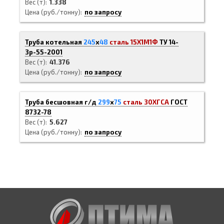
Вес (т)
1.338
Цена (руб./тонну)
по запросу
Труба котельная
245
х
48
сталь 15Х1М1Ф
ТУ 14-
3р-55-2001
Вес (т)
41.376
Цена (руб./тонну)
по запросу
Труба бесшовная г/д
299
х
75
сталь 30ХГСА
ГОСТ
8732-78
Вес (т)
5.627
Цена (руб./тонну)
по запросу