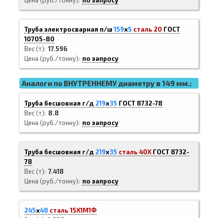
Цена (руб./тонну)
по запросу
Труба электросварная п/ш
159
х
5
сталь 20
ГОСТ
10705-80
Вес (т)
17.596
Цена (руб./тонну)
по запросу
Аналоги по ВНУТРЕННЕМУ диаметру в 149 мм.:
Труба бесшовная г/д
219
х
35
ГОСТ 8732-78
Вес (т)
8.8
Цена (руб./тонну)
по запросу
Труба бесшовная г/д
219
х
35
сталь 40Х
ГОСТ 8732-
78
Вес (т)
7.418
Цена (руб./тонну)
по запросу
245
х
48
сталь 15Х1М1Ф