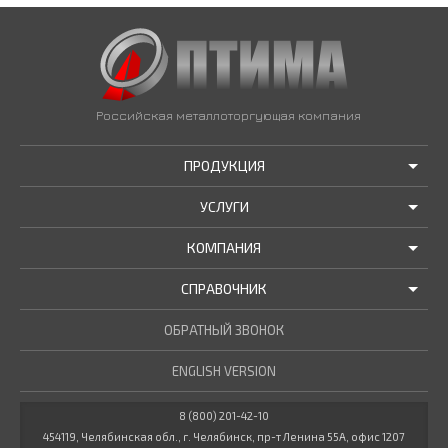
Российская металлоторгующая компания
ПРОДУКЦИЯ
УСЛУГИ
АКЦИИ И РАСПРОДАЖИ
КОМПАНИЯ
ТРУБЫ В НАЛИЧИИ
ДОСТАВКА
СПРАВОЧНИК
МЕТАЛЛОПРОКАТ В НАЛИЧИИ
РЕЗКА В РАЗМЕР
О НАС
НОВОСТИ КОМПАНИИ
ОБРАТНЫЙ ЗВОНОК
ПРОЧИЕ УСЛУГИ
ГОСТЫ / ТУ
МАРОЧНИК СТАЛЕЙ
ENGLISH VERSION
СТАТЬИ
КУЛЬКУЛЯТОР МЕТАЛЛУРГА
ДОКУМЕНТЫ
8 (800) 201-42-10
454119, Челябинская обл., г. Челябинск, пр-т Ленина 55А, офис 1207