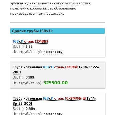
хрупкая, однако имеет высокую устойчивость к
появлению коррозии. Это обусловлено
производственным процессом.
Другие трубы 168x11:
168
х
11
сталь 12Х18Н9
Вес (т)
3.22
Цена (руб./тонну)
по запросу
Труба котельная
168
х
11
сталь 12Х1МФ
ТУ 14-3р-55-
2001
Вес (т)
0.109
325500.00
Цена (руб./тонну)
Труба котельная
168
х
11
сталь 10Х9МФБ-Ш
ТУ 14-
3р-55-2001
Вес (т)
0.464
Цена (руб./тонну)
по запросу