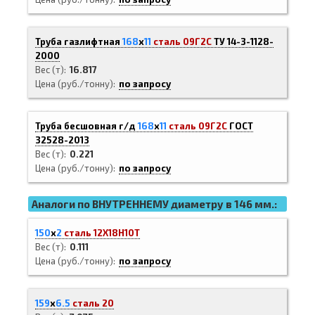
Труба газлифтная
168
х
11
сталь 09Г2С
ТУ 14-3-1128-
2000
Вес (т)
16.817
Цена (руб./тонну)
по запросу
Труба бесшовная г/д
168
х
11
сталь 09Г2С
ГОСТ
32528-2013
Вес (т)
0.221
Цена (руб./тонну)
по запросу
Аналоги по ВНУТРЕННЕМУ диаметру в 146 мм.:
150
х
2
сталь 12Х18Н10Т
Вес (т)
0.111
Цена (руб./тонну)
по запросу
159
х
6.5
сталь 20