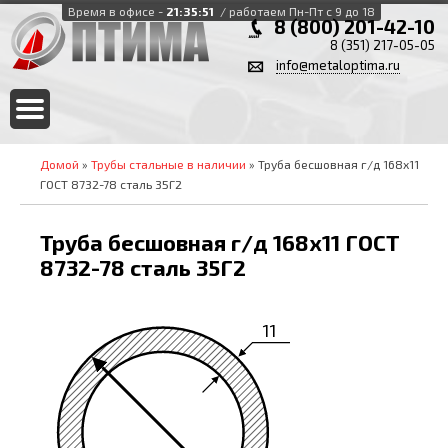
Время в офисе -
21:35:52
/ работаем Пн-Пт с 9 до 18
8 (800) 201-42-10
8 (351) 217-05-05
info@metaloptima.ru
Домой
»
Трубы стальные в наличии
» Труба бесшовная г/д 168х11
ГОСТ 8732-78 сталь 35Г2
Труба бесшовная г/д 168х11 ГОСТ
8732-78 сталь 35Г2
11