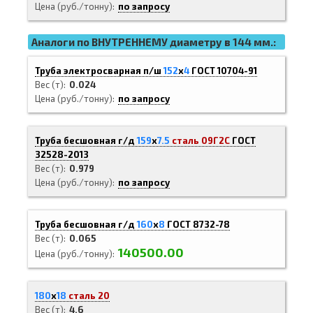
Цена (руб./тонну)
по запросу
Аналоги по ВНУТРЕННЕМУ диаметру в 144 мм.:
Труба электросварная п/ш
152
х
4
ГОСТ 10704-91
Вес (т)
0.024
Цена (руб./тонну)
по запросу
Труба бесшовная г/д
159
х
7.5
сталь 09Г2С
ГОСТ
32528-2013
Вес (т)
0.979
Цена (руб./тонну)
по запросу
Труба бесшовная г/д
160
х
8
ГОСТ 8732-78
Вес (т)
0.065
140500.00
Цена (руб./тонну)
180
х
18
сталь 20
Вес (т)
4.6