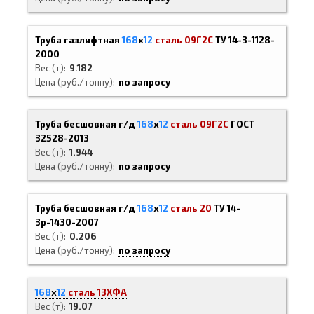
Труба газлифтная
168
х
12
сталь 09Г2С
ТУ 14-3-1128-
2000
Вес (т)
9.182
Цена (руб./тонну)
по запросу
Труба бесшовная г/д
168
х
12
сталь 09Г2С
ГОСТ
32528-2013
Вес (т)
1.944
Цена (руб./тонну)
по запросу
Труба бесшовная г/д
168
х
12
сталь 20
ТУ 14-
3р-1430-2007
Вес (т)
0.206
Цена (руб./тонну)
по запросу
168
х
12
сталь 13ХФА
Вес (т)
19.07