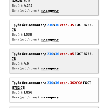
32528-2013
Вес (т)
4.242
Цена (руб./тонну)
по запросу
Труба бесшовная г/д
230
х
36
сталь 35
ГОСТ 8732-
78
Вес (т)
1.538
Цена (руб./тонну)
по запросу
Труба бесшовная г/д
230
х
36
сталь 45
ГОСТ 8732-
78
Вес (т)
4.6
Цена (руб./тонну)
по запросу
Труба бесшовная г/д
230
х
36
сталь 30ХГСА
ГОСТ
8732-78
Вес (т)
1.856
Цена (руб./тонну)
по запросу