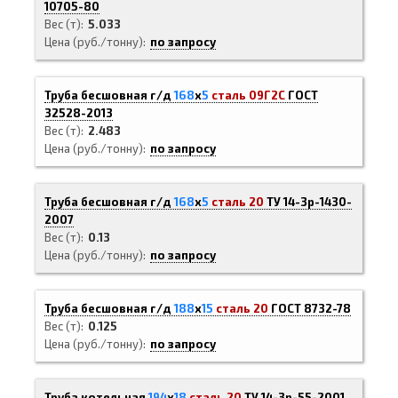
10705-80
Вес (т)
5.033
Цена (руб./тонну)
по запросу
Труба бесшовная г/д
168
х
5
сталь 09Г2С
ГОСТ
32528-2013
Вес (т)
2.483
Цена (руб./тонну)
по запросу
Труба бесшовная г/д
168
х
5
сталь 20
ТУ 14-3р-1430-
2007
Вес (т)
0.13
Цена (руб./тонну)
по запросу
Труба бесшовная г/д
188
х
15
сталь 20
ГОСТ 8732-78
Вес (т)
0.125
Цена (руб./тонну)
по запросу
Труба котельная
194
х
18
сталь 20
ТУ 14-3р-55-2001