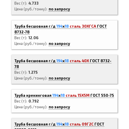
Вес (т)
4.733
Цена (руб./тонну)
по запросу
Труба бесшовная г/д
194
х
18
сталь 30ХГСА
ГОСТ
8732-78
Вес (т)
12.06
Цена (руб./тонну)
по запросу
Труба бесшовная г/д
194
х
18
сталь 40Х
ГОСТ 8732-
78
Вес (т)
1.275
Цена (руб./тонну)
по запросу
Труба крекинговая
194
х
18
сталь 15Х5М
ГОСТ 550-75
Вес (т)
0.792
Цена (руб./тонну)
по запросу
Труба бесшовная г/д
194
х
18
сталь 09Г2С
ГОСТ