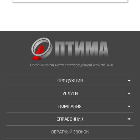
Российская металлоторгующая компания
ПРОДУКЦИЯ
УСЛУГИ
АКЦИИ И РАСПРОДАЖИ
КОМПАНИЯ
ТРУБЫ В НАЛИЧИИ
ДОСТАВКА
СПРАВОЧНИК
МЕТАЛЛОПРОКАТ В НАЛИЧИИ
РЕЗКА В РАЗМЕР
О НАС
НОВОСТИ КОМПАНИИ
ОБРАТНЫЙ ЗВОНОК
ПРОЧИЕ УСЛУГИ
ГОСТЫ / ТУ