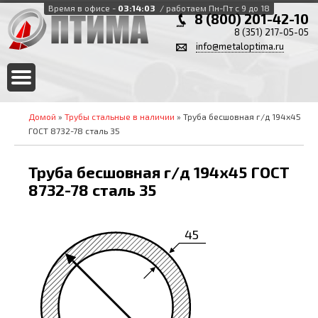
Время в офисе -
03:14:03
/ работаем Пн-Пт с 9 до 18
8 (800) 201-42-10
8 (351) 217-05-05
info@metaloptima.ru
Домой
»
Трубы стальные в наличии
» Труба бесшовная г/д 194х45
ГОСТ 8732-78 сталь 35
Труба бесшовная г/д 194х45 ГОСТ
8732-78 сталь 35
45