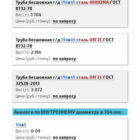
Труба бесшовная г/д
194
х
45
сталь 40ХН2МА
ГОСТ
8732-78
Вес (т)
1.704
Цена (руб./тонну)
по запросу
Труба бесшовная г/д
194
х
45
сталь 09Г2С
ГОСТ
8732-78
Вес (т)
2.194
Цена (руб./тонну)
по запросу
Труба бесшовная г/д
194
х
45
сталь 09Г2С
ГОСТ
32528-2013
Вес (т)
3.072
Цена (руб./тонну)
по запросу
Аналоги по ВНУТРЕННЕМУ диаметру в 104 мм.:
114
х
5
Вес (т)
0.09
Цена (руб./тонну)
по запросу