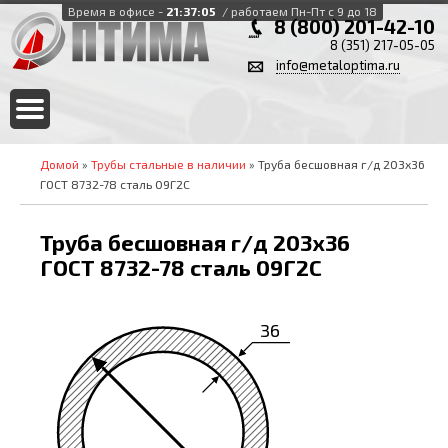
Время в офисе -
21:37:06
/ работаем Пн-Пт с 9 до 18
8 (800) 201-42-10
8 (351) 217-05-05
info@metaloptima.ru
Домой
»
Трубы стальные в наличии
» Труба бесшовная г/д 203х36
ГОСТ 8732-78 сталь 09Г2С
Труба бесшовная г/д 203х36
ГОСТ 8732-78 сталь 09Г2С
36