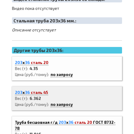
Видео пока отсутствует
Cтальная труба 203х36 мм.:
Описание отсутствует
Другие трубы 203x36:
203
х
36
сталь 20
Вес (т)
4.35
Цена (руб./тонну)
по запросу
203
х
36
сталь 45
Вес (т)
6.362
Цена (руб./тонну)
по запросу
Труба бесшовная г/д
203
х
36
сталь 20
ГОСТ 8732-
78