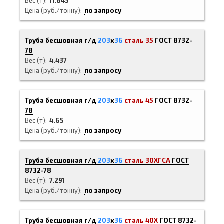
Вес (т)
11.845
Цена (руб./тонну)
по запросу
Труба бесшовная г/д
203
х
36
сталь 35
ГОСТ 8732-
78
Вес (т)
4.437
Цена (руб./тонну)
по запросу
Труба бесшовная г/д
203
х
36
сталь 45
ГОСТ 8732-
78
Вес (т)
4.65
Цена (руб./тонну)
по запросу
Труба бесшовная г/д
203
х
36
сталь 30ХГСА
ГОСТ
8732-78
Вес (т)
7.291
Цена (руб./тонну)
по запросу
Труба бесшовная г/д
203
х
36
сталь 40Х
ГОСТ 8732-