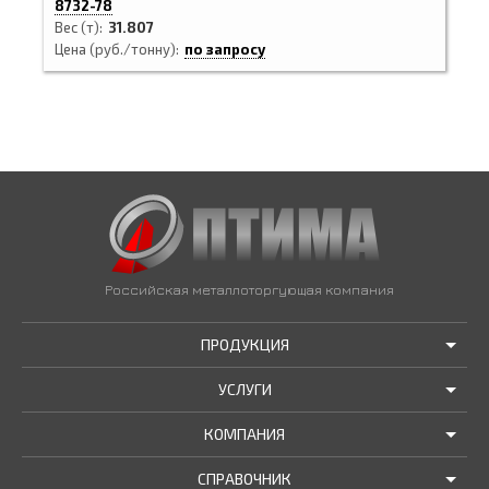
8732-78
Вес (т)
31.807
Цена (руб./тонну)
по запросу
Российская металлоторгующая компания
ПРОДУКЦИЯ
УСЛУГИ
АКЦИИ И РАСПРОДАЖИ
КОМПАНИЯ
ТРУБЫ В НАЛИЧИИ
ДОСТАВКА
СПРАВОЧНИК
МЕТАЛЛОПРОКАТ В НАЛИЧИИ
РЕЗКА В РАЗМЕР
О НАС