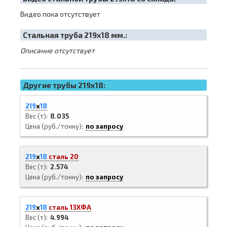
Видео пока отсутствует
Cтальная труба 219х18 мм.:
Описание отсутствует
Другие трубы 219x18:
219
х
18
Вес (т)
8.035
Цена (руб./тонну)
по запросу
219
х
18
сталь 20
Вес (т)
2.574
Цена (руб./тонну)
по запросу
219
х
18
сталь 13ХФА
Вес (т)
4.994