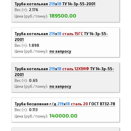
Труба котельная
219
х
18
ТУ 14-3р-55-2001
Вес (т)
2.176
189500.00
Цена (руб./тонну)
Труба котельная
219
х
18
сталь 15ГС
ТУ 14-3р-55-
2001
Вес (т)
1.898
Цена (руб./тонну)
по запросу
Труба котельная
219
х
18
сталь 12Х1МФ
ТУ 14-3р-55-
2001
Вес (т)
0.65
Цена (руб./тонну)
по запросу
Труба бесшовная г/д
219
х
18
сталь 20
ГОСТ 8732-78
Вес (т)
0.113
140000.00
Цена (руб./тонну)