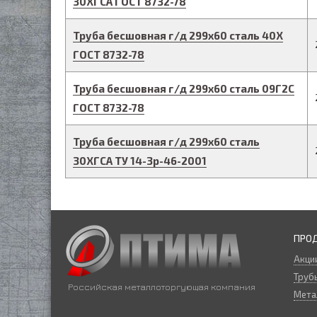
30ХГСА
ГОСТ 8732-78
Труба бесшовная г/д
299
х
60
сталь 40Х
ГОСТ 8732-78
Труба бесшовная г/д
299
х
60
сталь 09Г2С
ГОСТ 8732-78
Труба бесшовная г/д
299
х
60
сталь
30ХГСА
ТУ 14-3р-46-2001
ПРО
Акци
Трубы
Российская металлоторгующая компания
Мета