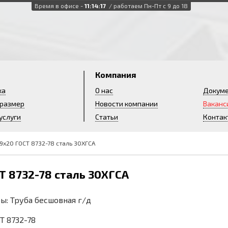
Время в офисе -
11:14:18
/ работаем Пн-Пт с 9 до 18
и
Компания
ка
О нас
Докум
 размер
Новости компании
Ваканс
услуги
Статьи
Контак
9х20 ГОСТ 8732-78 сталь 30ХГСА
Т 8732-78 сталь 30ХГСА
ы: Труба бесшовная г/д
СТ 8732-78