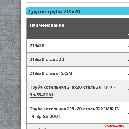
Другие трубы 219x20:
д
Наименование
219
х
20
219
х
20
сталь 20
219
х
20
сталь 15Х5М
Труба котельная
219
х
20
сталь 20
ТУ 14-
3р-55-2001
Труба котельная
219
х
20
сталь 12Х1МФ
ТУ
14-3р-55-2001
РАСПРОДАЖА!