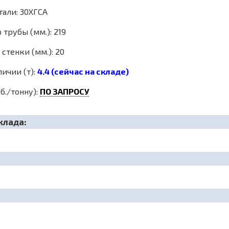
тали: 30ХГСА
трубы (мм.): 219
стенки (мм.): 20
личии (т):
4.4 (сейчас на складе)
б./тонну):
ПО ЗАПРОСУ
клада: