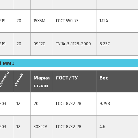
219
20
15Х5М
ГОСТ 550-75
1.124
219
20
09Г2С
ТУ 14-3-1128-2000
8.237
 мм.:
иаметр
стенка
Марка
ГОСТ/ТУ
Вес
стали
203
12
20
ГОСТ 8732-78
9.798
203
12
30ХГСА
ГОСТ 8732-78
4.6