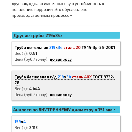
хрупкая, однако имеет высокую устойчивость к
появлению коррозии. Это обусловлено
производственным процессом.
Другие трубы 219x34:
Труба котельная
219
х
34
сталь 20
ТУ 14-3р-55-2001
Вес (т)
0.81
Цена (руб./тонну)
по запросу
Труба бесшовная г/д
219
х
34
сталь 40Х
ГОСТ 8732-
78
Вес (т)
4.444
Цена (руб./тонну)
по запросу
Аналоги по ВНУТРЕННЕМУ диаметру в 151 мм.:
159
х
4
Вес (т)
2.113