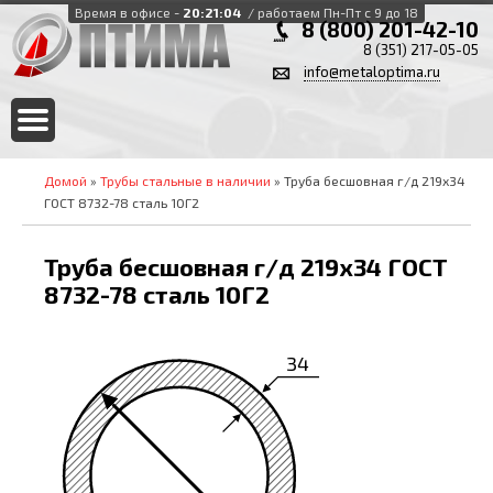
Время в офисе -
20:21:05
/ работаем Пн-Пт с 9 до 18
8 (800) 201-42-10
8 (351) 217-05-05
info@metaloptima.ru
Домой
»
Трубы стальные в наличии
» Труба бесшовная г/д 219х34
ГОСТ 8732-78 сталь 10Г2
Труба бесшовная г/д 219х34 ГОСТ
8732-78 сталь 10Г2
34