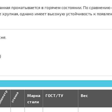
анная прокатывается в горячем состоянии. По сравнени
е хрупкая, однако имеет высокую устойчивость к появле
ке.
)
иаметр
стенка
Марка
ГОСТ/ТУ
Вес
стали