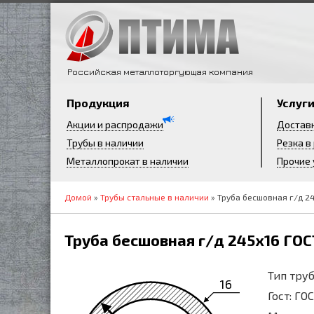
Российская металлоторгующая компания
Продукция
Услуг
Акции и распродажи
Достав
Трубы в наличии
Резка в
Металлопрокат в наличии
Прочие 
Домой
»
Трубы стальные в наличии
» Труба бесшовная г/д 24
Труба бесшовная г/д 245х16 ГОС
Тип труб
16
Гост: ГО