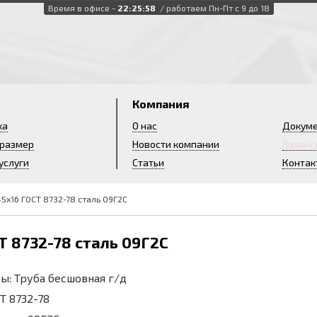
Время в офисе -
22:26:00
/ работаем Пн-Пт с 9 до 18
и
Компания
ка
О нас
Докум
 размер
Новости компании
Ваканс
услуги
Статьи
Контак
5х16 ГОСТ 8732-78 сталь 09Г2С
Т 8732-78 сталь 09Г2С
ы: Труба бесшовная г/д
СТ 8732-78