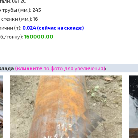
тали: 09Г2С
 трубы (мм.): 245
стенки (мм.): 16
личии (т):
0.024 (сейчас на складе)
160000.00
б./тонну):
клада
(
кликните
по фото для увеличения)
: