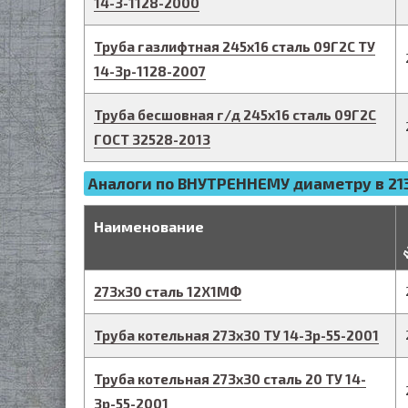
14-3-1128-2000
Труба газлифтная
245
х
16
сталь 09Г2С
ТУ
14-3р-1128-2007
Труба бесшовная г/д
245
х
16
сталь 09Г2С
ГОСТ 32528-2013
Аналоги по ВНУТРЕННЕМУ диаметру в 213
д
Наименование
273
х
30
сталь 12Х1МФ
Труба котельная
273
х
30
ТУ 14-3р-55-2001
Труба котельная
273
х
30
сталь 20
ТУ 14-
3р-55-2001