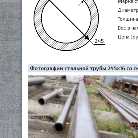
Марка с
Диаметр
Толщина 
Вес в на
Цена (ру
245
Фотографии стальной трубы 245х16 со с