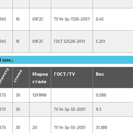
245
16
09Г2С
ТУ 14-3р-1128-2007
0.45
245
16
09Г2С
ГОСТ 32528-2013
5.201
 мм.:
иаметр
стенка
Марка
ГОСТ/ТУ
Вес
стали
273
30
12Х1МФ
0.086
273
30
ТУ 14-3р-55-2001
9.3
273
30
20
ТУ 14-3р-55-2001
31.388