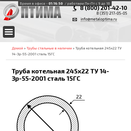
Время в офисе -
01:16:50
/ работаем Пн-Пт с 9 до 18
8 (800) 201-42-10
8 (351) 217-05-05
info@metaloptima.ru
Домой
»
Трубы стальные в наличии
» Труба котельная 245х22 ТУ
14-3р-55-2001 сталь 15ГС
Труба котельная 245х22 ТУ 14-
3р-55-2001 сталь 15ГС
22