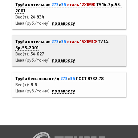
Труба котельная
273
х
36
сталь 12Х1МФ
ТУ 14-3р-55-
2001
Вес (т)
24.934
Цена (руб./тонну)
по запросу
Труба котельная
273
х
36
сталь 15Х1М1Ф
ТУ 14-
3р-55-2001
Вес (т)
54.627
Цена (руб./тонну)
по запросу
Труба бесшовная г/д
273
х
36
ГОСТ 8732-78
Вес (т)
8.6
Цена (руб./тонну)
по запросу