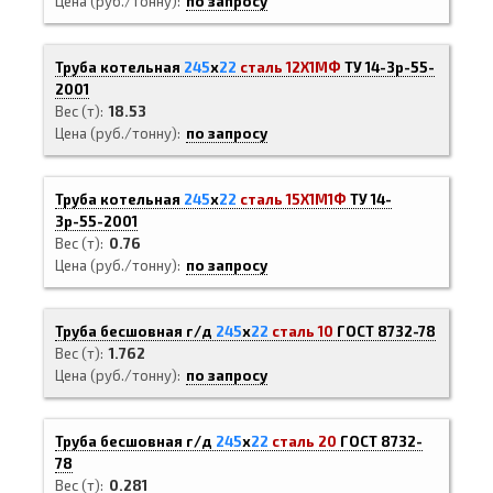
Цена (руб./тонну)
по запросу
Труба котельная
245
х
22
сталь 12Х1МФ
ТУ 14-3р-55-
2001
Вес (т)
18.53
Цена (руб./тонну)
по запросу
Труба котельная
245
х
22
сталь 15Х1М1Ф
ТУ 14-
3р-55-2001
Вес (т)
0.76
Цена (руб./тонну)
по запросу
Труба бесшовная г/д
245
х
22
сталь 10
ГОСТ 8732-78
Вес (т)
1.762
Цена (руб./тонну)
по запросу
Труба бесшовная г/д
245
х
22
сталь 20
ГОСТ 8732-
78
Вес (т)
0.281