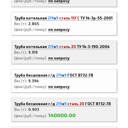
Цена (руб./тонну)
по запросу
Труба котельная
219
х
9
сталь 15ГС
ТУ 14-3р-55-2001
Вес (т)
2.865
Цена (руб./тонну)
по запросу
Труба котельная
219
х
9
сталь 20
ТУ 14-3-190-2004
Вес (т)
9.919
Цена (руб./тонну)
по запросу
Труба бесшовная г/д
219
х
9
ГОСТ 8732-78
Вес (т)
9.394
Цена (руб./тонну)
по запросу
Труба бесшовная г/д
219
х
9
сталь 20
ГОСТ 8732-78
Вес (т)
0.903
140000.00
Цена (руб./тонну)