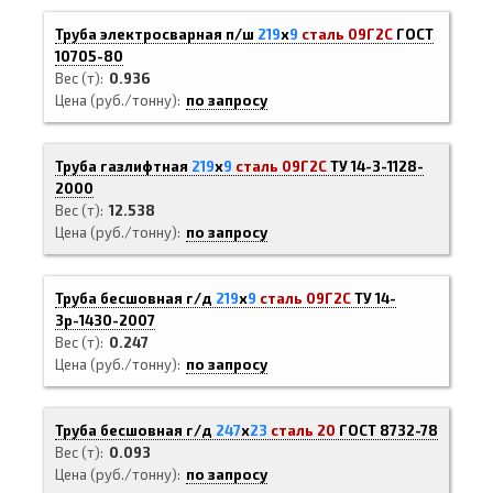
Труба электросварная п/ш
219
х
9
сталь 09Г2С
ГОСТ
10705-80
Вес (т)
0.936
Цена (руб./тонну)
по запросу
Труба газлифтная
219
х
9
сталь 09Г2С
ТУ 14-3-1128-
2000
Вес (т)
12.538
Цена (руб./тонну)
по запросу
Труба бесшовная г/д
219
х
9
сталь 09Г2С
ТУ 14-
3р-1430-2007
Вес (т)
0.247
Цена (руб./тонну)
по запросу
Труба бесшовная г/д
247
х
23
сталь 20
ГОСТ 8732-78
Вес (т)
0.093
Цена (руб./тонну)
по запросу