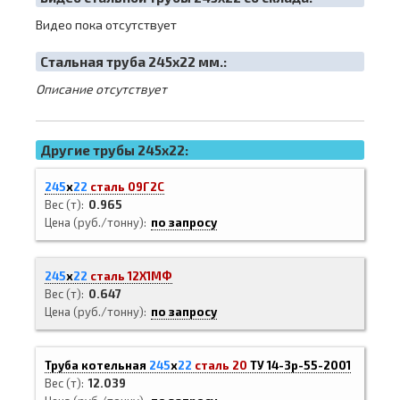
Видео пока отсутствует
Cтальная труба 245х22 мм.:
Описание отсутствует
Другие трубы 245x22:
245
х
22
сталь 09Г2С
Вес (т)
0.965
Цена (руб./тонну)
по запросу
245
х
22
сталь 12Х1МФ
Вес (т)
0.647
Цена (руб./тонну)
по запросу
Труба котельная
245
х
22
сталь 20
ТУ 14-3р-55-2001
Вес (т)
12.039