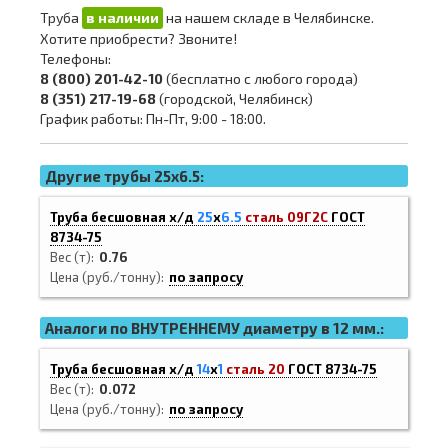
Труба
в наличии
на нашем складе в Челябинске.
Хотите приобрести? Звоните!
Телефоны:
8 (800) 201-42-10
(бесплатно с любого города)
8 (351) 217-19-68
(городской, Челябинск)
График работы: Пн-Пт, 9:00 - 18:00.
Другие трубы 25x6.5:
Труба бесшовная х/д
25
х
6.5
сталь 09Г2С
ГОСТ
8734-75
Вес (т)
0.76
Цена (руб./тонну)
по запросу
Аналоги по ВНУТРЕННЕМУ диаметру в 12 мм.:
Труба бесшовная х/д
14
х
1
сталь 20
ГОСТ 8734-75
Вес (т)
0.072
Цена (руб./тонну)
по запросу