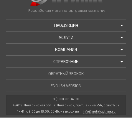
Российская металлоторгующая компания
ПРОДУКЦИЯ
УСЛУГИ
АКЦИИ И РАСПРОДАЖИ
КОМПАНИЯ
ТРУБЫ В НАЛИЧИИ
ДОСТАВКА
СПРАВОЧНИК
МЕТАЛЛОПРОКАТ В НАЛИЧИИ
РЕЗКА В РАЗМЕР
О НАС
НОВОСТИ КОМПАНИИ
ОБРАТНЫЙ ЗВОНОК
ПРОЧИЕ УСЛУГИ
ГОСТЫ / ТУ
МАРОЧНИК СТАЛЕЙ
ENGLISH VERSION
СТАТЬИ
КУЛЬКУЛЯТОР МЕТАЛЛУРГА
ДОКУМЕНТЫ
8 (800) 201-42-10
454119, Челябинская обл., г. Челябинск, пр-т Ленина 55А, офис 1207
ВАКАНСИИ
Пн-Пт с 9.00 до 18.00, Сб-Вс - выходные
info@metaloptima.ru
КОНТАКТЫ
Все права защищены и принадлежат компании
ООО «Оптима»