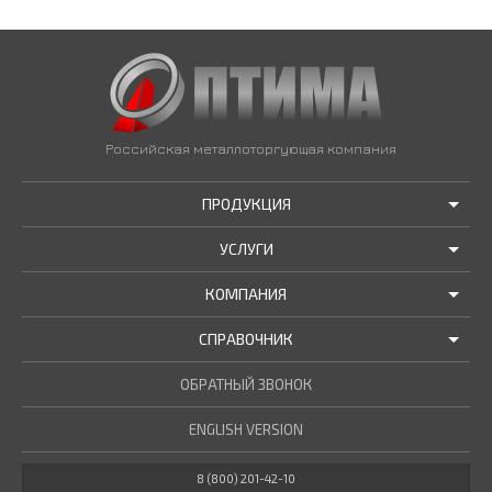
Российская металлоторгующая компания
ПРОДУКЦИЯ
УСЛУГИ
АКЦИИ И РАСПРОДАЖИ
КОМПАНИЯ
ТРУБЫ В НАЛИЧИИ
ДОСТАВКА
СПРАВОЧНИК
МЕТАЛЛОПРОКАТ В НАЛИЧИИ
РЕЗКА В РАЗМЕР
О НАС
НОВОСТИ КОМПАНИИ
ОБРАТНЫЙ ЗВОНОК
ПРОЧИЕ УСЛУГИ
ГОСТЫ / ТУ
МАРОЧНИК СТАЛЕЙ
ENGLISH VERSION
СТАТЬИ
КУЛЬКУЛЯТОР МЕТАЛЛУРГА
ДОКУМЕНТЫ
8 (800) 201-42-10