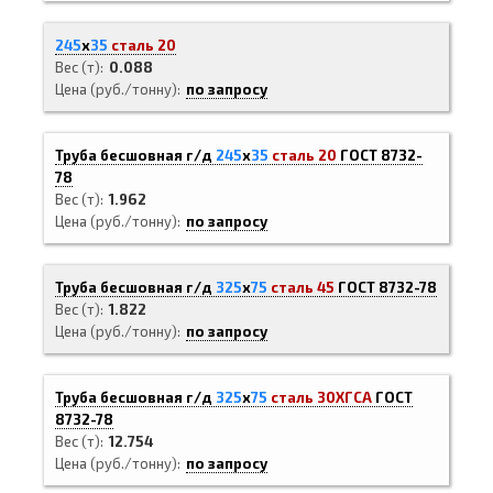
245
х
35
сталь 20
Вес (т)
0.088
Цена (руб./тонну)
по запросу
Труба бесшовная г/д
245
х
35
сталь 20
ГОСТ 8732-
78
Вес (т)
1.962
Цена (руб./тонну)
по запросу
Труба бесшовная г/д
325
х
75
сталь 45
ГОСТ 8732-78
Вес (т)
1.822
Цена (руб./тонну)
по запросу
Труба бесшовная г/д
325
х
75
сталь 30ХГСА
ГОСТ
8732-78
Вес (т)
12.754
Цена (руб./тонну)
по запросу