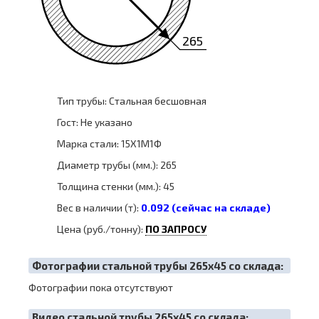
265
Тип трубы: Стальная бесшовная
Гост: Не указано
Марка стали: 15Х1М1Ф
Диаметр трубы (мм.): 265
Толщина стенки (мм.): 45
Вес в наличии (т):
0.092 (сейчас на складе)
Цена (руб./тонну):
ПО ЗАПРОСУ
Фотографии стальной трубы 265х45 со склада:
Фотографии пока отсутствуют
Видео стальной трубы 265х45 со склада: