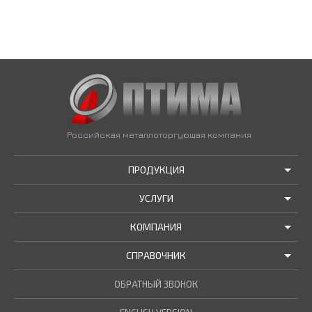
Российская металлоторгующая компания
ПРОДУКЦИЯ
УСЛУГИ
АКЦИИ И РАСПРОДАЖИ
КОМПАНИЯ
ТРУБЫ В НАЛИЧИИ
ДОСТАВКА
СПРАВОЧНИК
МЕТАЛЛОПРОКАТ В НАЛИЧИИ
РЕЗКА В РАЗМЕР
О НАС
НОВОСТИ КОМПАНИИ
ОБРАТНЫЙ ЗВОНОК
ПРОЧИЕ УСЛУГИ
ГОСТЫ / ТУ