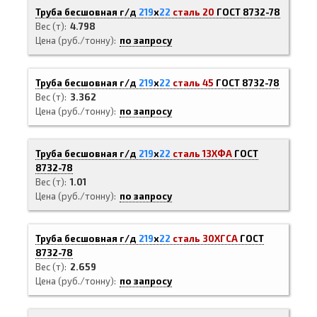
Труба бесшовная г/д
219
х
22
сталь 20
ГОСТ 8732-78
Вес (т)
4.798
Цена (руб./тонну)
по запросу
Труба бесшовная г/д
219
х
22
сталь 45
ГОСТ 8732-78
Вес (т)
3.362
Цена (руб./тонну)
по запросу
Труба бесшовная г/д
219
х
22
сталь 13ХФА
ГОСТ
8732-78
Вес (т)
1.01
Цена (руб./тонну)
по запросу
Труба бесшовная г/д
219
х
22
сталь 30ХГСА
ГОСТ
8732-78
Вес (т)
2.659
Цена (руб./тонну)
по запросу