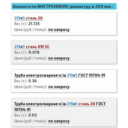
Аналоги по ВНУТРЕННЕМУ диаметру в 209 мм.:
219
х
5
сталь 20
Вес (т)
21.725
Цена (руб./тонну)
по запросу
219
х
5
сталь 09Г2С
Вес (т)
11.078
Цена (руб./тонну)
по запросу
Труба электросварная п/ш
219
х
5
ГОСТ 10704-91
Вес (т)
0.36
Цена (руб./тонну)
по запросу
Труба электросварная п/ш
219
х
5
сталь 20
ГОСТ
10704-91
Вес (т)
0.113
Цена (руб./тонну)
по запросу