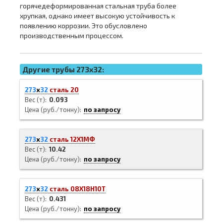
горячедеформированная стальная труба более
хрупкая, однако имеет высокую устойчивость к
появлению коррозии. Это обусловлено
производственным процессом.
Другие трубы 273x32:
273
х
32
сталь 20
Вес (т)
0.093
Цена (руб./тонну)
по запросу
273
х
32
сталь 12Х1МФ
Вес (т)
10.42
Цена (руб./тонну)
по запросу
273
х
32
сталь 08Х18Н10Т
Вес (т)
0.431
Цена (руб./тонну)
по запросу