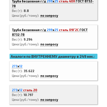
Труба бесшовная г/д
299
х
25
сталь 40Х
ГОСТ 8732-
78
Вес (т)
8.8
Цена (руб./тонну)
по запросу
Труба бесшовная г/д
299
х
25
сталь 09Г2С
ГОСТ
8732-78
Вес (т)
9.294
Цена (руб./тонну)
по запросу
Аналоги по ВНУТРЕННЕМУ диаметру в 249 мм.:
273
х
12
Вес (т)
35.622
Цена (руб./тонну)
по запросу
273
х
12
сталь 20
Вес (т)
10.797
Цена (руб./тонну)
по запросу