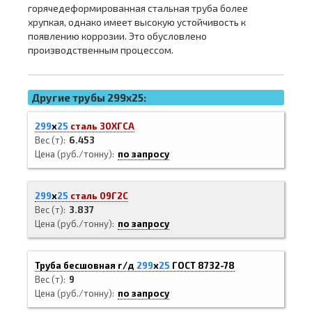
горячедеформированная стальная труба более
хрупкая, однако имеет высокую устойчивость к
появлению коррозии. Это обусловлено
производственным процессом.
Другие трубы 299x25:
299
х
25
сталь 30ХГСА
Вес (т)
6.453
Цена (руб./тонну)
по запросу
299
х
25
сталь 09Г2С
Вес (т)
3.837
Цена (руб./тонну)
по запросу
Труба бесшовная г/д
299
х
25
ГОСТ 8732-78
Вес (т)
9
Цена (руб./тонну)
по запросу