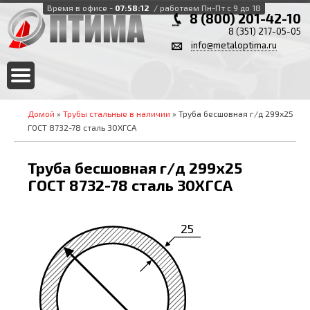
Время в офисе -
07:58:13
/ работаем Пн-Пт с 9 до 18
8 (800) 201-42-10
8 (351) 217-05-05
info@metaloptima.ru
Домой
»
Трубы стальные в наличии
» Труба бесшовная г/д 299х25
ГОСТ 8732-78 сталь 30ХГСА
Труба бесшовная г/д 299х25
ГОСТ 8732-78 сталь 30ХГСА
25