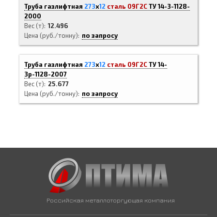
Труба газлифтная
273
х
12
сталь 09Г2С
ТУ 14-3-1128-
2000
Вес (т)
12.496
Цена (руб./тонну)
по запросу
Труба газлифтная
273
х
12
сталь 09Г2С
ТУ 14-
3р-1128-2007
Вес (т)
25.677
Цена (руб./тонну)
по запросу
Российская металлоторгующая компания