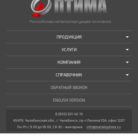
Российская металлоторгующая компания
ПРОДУКЦИЯ
УСЛУГИ
АКЦИИ И РАСПРОДАЖИ
КОМПАНИЯ
ТРУБЫ В НАЛИЧИИ
ДОСТАВКА
СПРАВОЧНИК
МЕТАЛЛОПРОКАТ В НАЛИЧИИ
РЕЗКА В РАЗМЕР
О НАС
НОВОСТИ КОМПАНИИ
ОБРАТНЫЙ ЗВОНОК
ПРОЧИЕ УСЛУГИ
ГОСТЫ / ТУ
МАРОЧНИК СТАЛЕЙ
ENGLISH VERSION
СТАТЬИ
КУЛЬКУЛЯТОР МЕТАЛЛУРГА
ДОКУМЕНТЫ
8 (800) 201-42-10
454119, Челябинская обл., г. Челябинск, пр-т Ленина 55А, офис 1207
ВАКАНСИИ
Пн-Пт с 9.00 до 18.00, Сб-Вс - выходные
info@metaloptima.ru