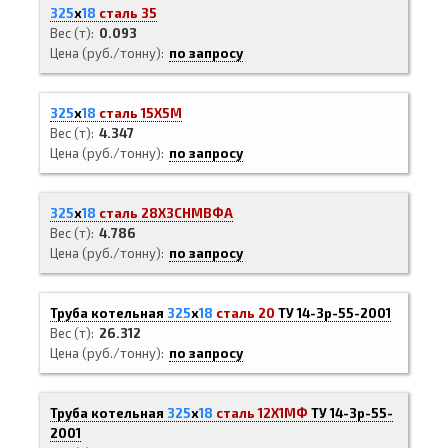
325
х
18
сталь 35
Вес (т)
0.093
Цена (руб./тонну)
по запросу
325
х
18
сталь 15Х5М
Вес (т)
4.347
Цена (руб./тонну)
по запросу
325
х
18
сталь 28Х3СНМВФА
Вес (т)
4.786
Цена (руб./тонну)
по запросу
Труба котельная
325
х
18
сталь 20
ТУ 14-3р-55-2001
Вес (т)
26.312
Цена (руб./тонну)
по запросу
Труба котельная
325
х
18
сталь 12Х1МФ
ТУ 14-3р-55-
2001