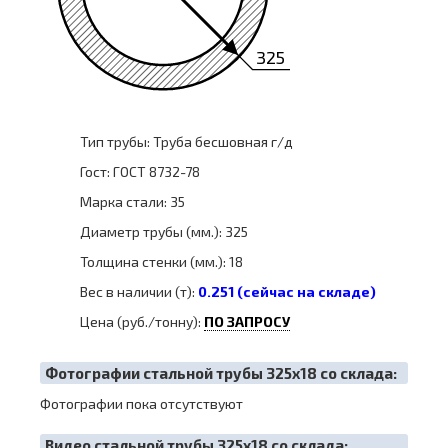
325
Тип трубы: Труба бесшовная г/д
Гост: ГОСТ 8732-78
Марка стали: 35
Диаметр трубы (мм.): 325
Толщина стенки (мм.): 18
Вес в наличии (т):
0.251 (сейчас на складе)
Цена (руб./тонну):
ПО ЗАПРОСУ
Фотографии стальной трубы 325х18 со склада:
Фотографии пока отсутствуют
Видео стальной трубы 325х18 со склада: