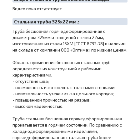
Видео пока отсутствует
Cтальная труба 325х22 мм.:
Труба бесшовная горячедеформированная с
диаметром 325мм и толщиной стенки 22мм,
изготовленная из стали 15ХМ [ГОСТ 8732-78] в наличии
на складе от компании ООО «Оптима» по низким ценам.
Область применения бесшовных стальных труб
определяется их конструкцией и рабочими
характеристиками:
- отсутствие шва;
- возможность изготовлять с толстыми стенками;
- невозможность утечек из-за цельного корпуса;
- повышенной прочностью на разрыв;
- высокой надежностью.
Труба стальная бесшовная горячедеформированная
прокатывается в горячем состоянии. По сравнению с
холоднодеформированными изделиями,
горячедеформированная стальная труба более