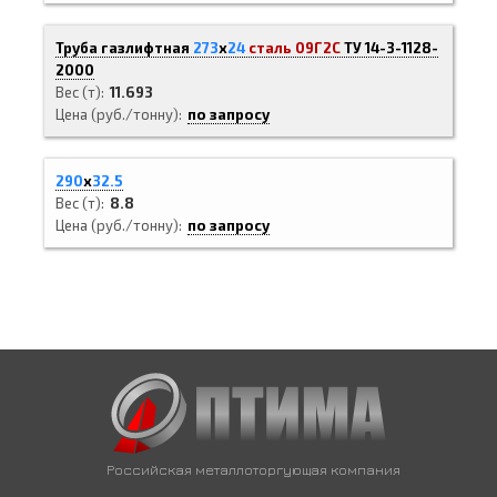
Труба газлифтная
273
х
24
сталь 09Г2С
ТУ 14-3-1128-
2000
Вес (т)
11.693
Цена (руб./тонну)
по запросу
290
х
32.5
Вес (т)
8.8
Цена (руб./тонну)
по запросу
Российская металлоторгующая компания