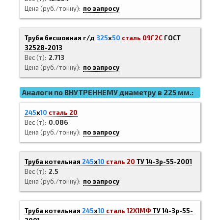
Цена (руб./тонну)
по запросу
Труба бесшовная г/д
325
х
50
сталь 09Г2С
ГОСТ
32528-2013
Вес (т)
2.713
Цена (руб./тонну)
по запросу
Аналоги по ВНУТРЕННЕМУ диаметру в 225 мм.:
245
х
10
сталь 20
Вес (т)
0.086
Цена (руб./тонну)
по запросу
Труба котельная
245
х
10
сталь 20
ТУ 14-3р-55-2001
Вес (т)
2.5
Цена (руб./тонну)
по запросу
Труба котельная
245
х
10
сталь 12Х1МФ
ТУ 14-3р-55-