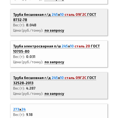
Труба бесшовная г/д
245
х
10
сталь 09Г2С
ГОСТ
8732-78
Вес (т)
8.048
Цена (руб./тонну)
по запросу
Труба электросварная п/ш
245
х
10
сталь 20
ГОСТ
10705-80
Вес (т)
0.031
Цена (руб./тонну)
по запросу
Труба бесшовная г/д
245
х
10
сталь 09Г2С
ГОСТ
32528-2013
Вес (т)
4.287
Цена (руб./тонну)
по запросу
273
х
24
Вес (т)
9.18