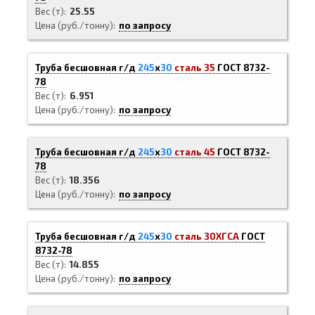
Вес (т)
25.55
Цена (руб./тонну)
по запросу
Труба бесшовная г/д
245
х
30
сталь 35
ГОСТ 8732-
78
Вес (т)
6.951
Цена (руб./тонну)
по запросу
Труба бесшовная г/д
245
х
30
сталь 45
ГОСТ 8732-
78
Вес (т)
18.356
Цена (руб./тонну)
по запросу
Труба бесшовная г/д
245
х
30
сталь 30ХГСА
ГОСТ
8732-78
Вес (т)
14.855
Цена (руб./тонну)
по запросу