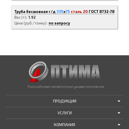
Труба бесшовная г/д
335
х
75
сталь 20
ГОСТ 8732-78
Вес (т)
1.92
Цена (руб./тонну)
по запросу
Российская металлоторгующая компания
ПРОДУКЦИЯ
УСЛУГИ
АКЦИИ И РАСПРОДАЖИ
КОМПАНИЯ
ТРУБЫ В НАЛИЧИИ
ДОСТАВКА