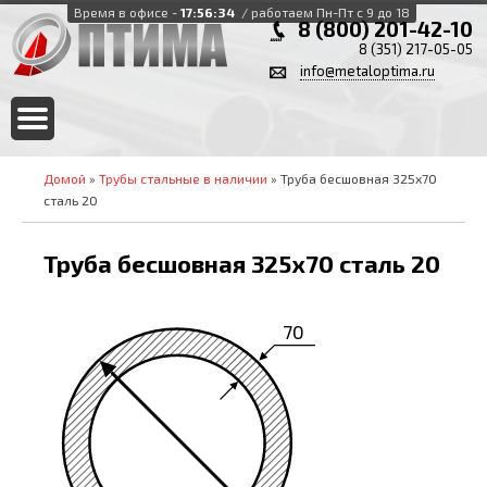
Время в офисе -
17:56:35
/ работаем Пн-Пт с 9 до 18
8 (800) 201-42-10
8 (351) 217-05-05
info@metaloptima.ru
Домой
»
Трубы стальные в наличии
» Труба бесшовная 325х70
сталь 20
Труба бесшовная 325х70 сталь 20
70