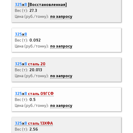
325
х
8
[Восстановленная]
Вес (т)
27.3
Цена (руб./тонну)
по запросу
325
х
8
Вес (т)
0.092
Цена (руб./тонну)
по запросу
325
х
8
сталь 20
Вес (т)
20.013
Цена (руб./тонну)
по запросу
325
х
8
сталь 09ГСФ
Вес (т)
0.5
Цена (руб./тонну)
по запросу
325
х
8
сталь 13ХФА
Вес (т)
2.56