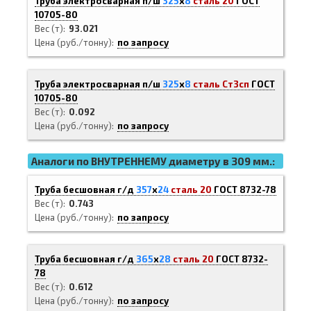
Труба электросварная п/ш
325
х
8
сталь 20
ГОСТ
10705-80
Вес (т)
93.021
Цена (руб./тонну)
по запросу
Труба электросварная п/ш
325
х
8
сталь Ст3сп
ГОСТ
10705-80
Вес (т)
0.092
Цена (руб./тонну)
по запросу
Аналоги по ВНУТРЕННЕМУ диаметру в 309 мм.:
Труба бесшовная г/д
357
х
24
сталь 20
ГОСТ 8732-78
Вес (т)
0.743
Цена (руб./тонну)
по запросу
Труба бесшовная г/д
365
х
28
сталь 20
ГОСТ 8732-
78
Вес (т)
0.612
Цена (руб./тонну)
по запросу