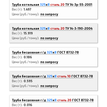
Труба котельная
325
х
8
сталь 20
ТУ 14-3р-55-2001
Вес (т)
1.497
Цена (руб./тонну)
по запросу
Труба котельная
325
х
8
сталь 20
ТУ 14-3-190-2004
Вес (т)
15.919
Цена (руб./тонну)
по запросу
Труба бесшовная г/д
325
х
8
ГОСТ 8732-78
Вес (т)
0.186
Цена (руб./тонну)
по запросу
Труба бесшовная г/д
325
х
8
сталь 10
ГОСТ 8732-78
Вес (т)
0.595
Цена (руб./тонну)
по запросу
Труба бесшовная г/д
325
х
8
сталь 20
ГОСТ 8732-78
Вес (т)
0.016