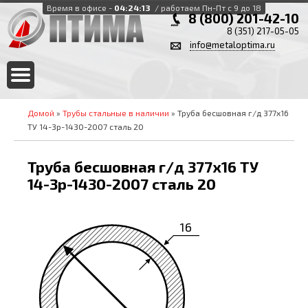
Время в офисе -
04:24:14
/ работаем Пн-Пт с 9 до 18
8 (800) 201-42-10
8 (351) 217-05-05
info@metaloptima.ru
Домой
»
Трубы стальные в наличии
» Труба бесшовная г/д 377х16
ТУ 14-3р-1430-2007 сталь 20
Труба бесшовная г/д 377х16 ТУ
14-3р-1430-2007 сталь 20
16