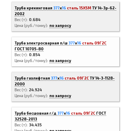
Труба крекинговая
377
х
16
сталь 15Х5М
ТУ 14-3р-62-
2002
Вес (т)
0.684
Цена (руб./тонну)
по запросу
Труба электросварная п/ш
377
х
16
сталь 09Г2С
ГОСТ 10705-80
Вес (т)
0.854
Цена (руб./тонну)
по запросу
Труба газлифтная
377
х
16
сталь 09Г2С
ТУ 14-3-1128-
2000
Вес (т)
24.924
Цена (руб./тонну)
по запросу
Труба бесшовная г/д
377
х
16
сталь 09Г2С
ГОСТ
32528-2013
Вес (т)
34.435
Цена (руб./тонну)
по запросу