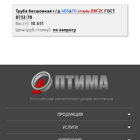
Труба бесшовная г/д
485
х
70
сталь 09Г2С
ГОСТ
8732-78
Вес (т)
18.651
Цена (руб./тонну)
по запросу
Российская металлоторгующая компания
ПРОДУКЦИЯ
УСЛУГИ
АКЦИИ И РАСПРОДАЖИ
КОМПАНИЯ