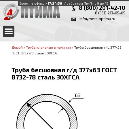
Время в офисе -
17:25:00
/ работаем Пн-Пт с 9 до 18
8 (800) 201-42-10
8 (351) 217-05-05
info@metaloptima.ru
Домой
»
Трубы стальные в наличии
» Труба бесшовная г/д 377х63
ГОСТ 8732-78 сталь 30ХГСА
Труба бесшовная г/д 377х63 ГОСТ
8732-78 сталь 30ХГСА
63