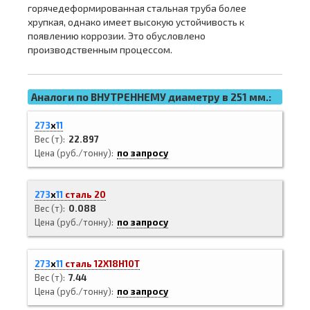
горячедеформированная стальная труба более
хрупкая, однако имеет высокую устойчивость к
появлению коррозии. Это обусловлено
производственным процессом.
Аналоги по ВНУТРЕННЕМУ диаметру в 251 мм.:
273
х
11
Вес (т)
22.897
Цена (руб./тонну)
по запросу
273
х
11
сталь 20
Вес (т)
0.088
Цена (руб./тонну)
по запросу
273
х
11
сталь 12Х18Н10Т
Вес (т)
7.44
Цена (руб./тонну)
по запросу