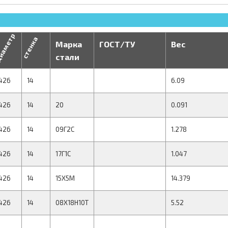
иаметр
стенка
Марка
ГОСТ/ТУ
Вес
стали
426
14
6.09
426
14
20
0.091
426
14
09Г2С
1.278
426
14
17Г1С
1.047
426
14
15Х5М
14.379
426
14
08Х18Н10Т
5.52