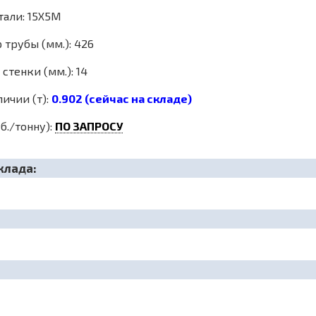
тали: 15Х5М
 трубы (мм.): 426
стенки (мм.): 14
личии (т):
0.902 (сейчас на складе)
б./тонну):
ПО ЗАПРОСУ
клада: