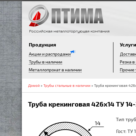
Российская металлоторгующая компания
Продукция
Услуг
Акции и распродажи
Достав
Трубы в наличии
Резка в
Металлопрокат в наличии
Прочие 
Домой
»
Трубы стальные в наличии
» Труба крекинговая 426
Труба крекинговая 426х14 ТУ 14
Тип тру
14
Гост: ТУ