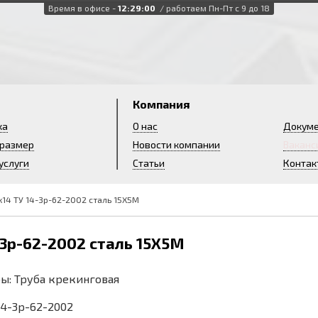
Время в офисе -
12:29:00
/ работаем Пн-Пт с 9 до 18
и
Компания
ка
О нас
Докум
 размер
Новости компании
Ваканс
услуги
Статьи
Контак
х14 ТУ 14-3р-62-2002 сталь 15Х5М
-3р-62-2002 сталь 15Х5М
бы: Труба крекинговая
 14-3р-62-2002