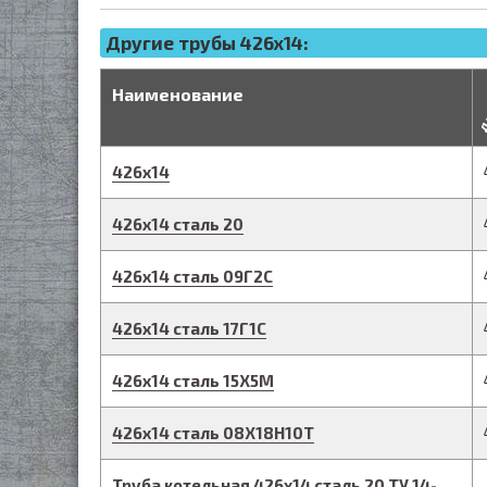
Другие трубы 426x14:
д
Наименование
426
х
14
426
х
14
сталь 20
426
х
14
сталь 09Г2С
426
х
14
сталь 17Г1С
426
х
14
сталь 15Х5М
426
х
14
сталь 08Х18Н10Т
Труба котельная
426
х
14
сталь 20
ТУ 14-