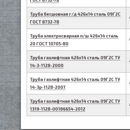
ГОСТ 8732-78
Труба бесшовная г/д
426
х
14
сталь 09Г2С
ГОСТ 8732-78
Труба электросварная п/ш
426
х
14
сталь
20
ГОСТ 10705-80
Труба газлифтная
426
х
14
сталь 09Г2С
ТУ
14-3-1128-2000
Труба газлифтная
426
х
14
сталь 09Г2С
ТУ
14-3р-1128-2007
Труба газлифтная
426
х
14
сталь 09Г2С
ТУ
1319-1128-00186654-2012