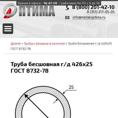
Время в офисе -
16:47:20
/ работаем Пн-Пт с 9 до 18
8 (800) 201-42-10
8 (351) 217-05-05
info@metaloptima.ru
Домой
»
Трубы стальные в наличии
» Труба бесшовная г/д 426х25
ГОСТ 8732-78
Труба бесшовная г/д 426х25
ГОСТ 8732-78
25