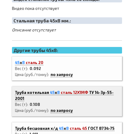
Видео пока отсутствует
Cтальная труба 45х8 мм.:
Описание отсутствует
Другие трубы 45x8:
45
х
8
сталь 20
Вес (т)
0.092
Цена (руб./тонну)
по запросу
Труба котельная
45
х
8
сталь 12Х1МФ
ТУ 14-3р-55-
2001
Вес (т)
0.108
Цена (руб./тонну)
по запросу
Труба бесшовная х/д
45
х
8
сталь 45
ГОСТ 8734-75