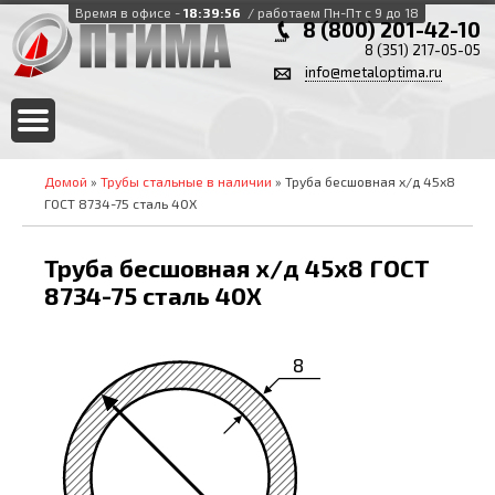
Время в офисе -
18:39:57
/ работаем Пн-Пт с 9 до 18
8 (800) 201-42-10
8 (351) 217-05-05
info@metaloptima.ru
Домой
»
Трубы стальные в наличии
» Труба бесшовная х/д 45х8
ГОСТ 8734-75 сталь 40Х
Труба бесшовная х/д 45х8 ГОСТ
8734-75 сталь 40Х
8