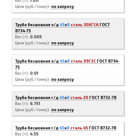
Вес (т)
1.011
Цена (руб./тонну)
по запросу
Труба бесшовная х/д
45
х
8
сталь 30ХГСА
ГОСТ
8734-75
Вес (т)
0.005
Цена (руб./тонну)
по запросу
Труба бесшовная х/д
45
х
8
сталь 09Г2С
ГОСТ 8734-
75
Вес (т)
0.01
Цена (руб./тонну)
по запросу
Труба бесшовная г/д
45
х
8
сталь 20
ГОСТ 8732-78
Вес (т)
6.751
Цена (руб./тонну)
по запросу
Труба бесшовная г/д
45
х
8
сталь 45
ГОСТ 8732-78
Вес (т)
4.55