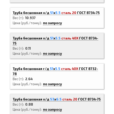
Труба бесшовная х/д
51
х
5.5
сталь 20
ГОСТ 8734-75
Вес (т)
10.937
Цена (руб./тонну)
по запросу
Труба бесшовная х/д
51
х
5.5
сталь 40Х
ГОСТ 8734-
75
Вес (т)
0.11
Цена (руб./тонну)
по запросу
Труба бесшовная г/д
51
х
5.5
сталь 40Х
ГОСТ 8732-
78
Вес (т)
2.64
Цена (руб./тонну)
по запросу
Труба бесшовная х/д
53
х
6.5
сталь 20
ГОСТ 8734-75
Вес (т)
0.88
Цена (руб./тонну)
по запросу