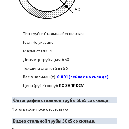
50
Тип трубы: Стальная бесшовная
Гост: Не указано
Марка стали: 20
Диаметр трубы (мм.): 50
Толщина стенки (мм.): 5
Вес в наличии (т):
0.091 (сейчас на складе)
Цена (руб./тонну):
ПО ЗАПРОСУ
Фотографии стальной трубы 50х5 со склада:
Фотографии пока отсутствуют
Видео стальной трубы 50х5 со склада: