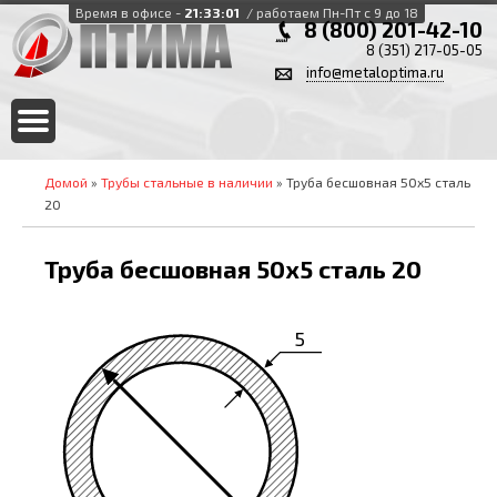
Время в офисе -
21:33:02
/ работаем Пн-Пт с 9 до 18
8 (800) 201-42-10
8 (351) 217-05-05
info@metaloptima.ru
Домой
»
Трубы стальные в наличии
» Труба бесшовная 50х5 сталь
20
Труба бесшовная 50х5 сталь 20
5