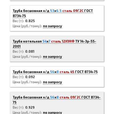
Труба бесшовная х/д
53
х
6.5
сталь 09Г2С
ГОСТ
8734-75
Вес (т)
0.825
Цена (руб./тонну)
по запросу
Труба котельная
54
х
7
сталь 12Х1МФ
ТУ 14-3р-55-
2001
Вес (т)
0.081
Цена (руб./тонну)
по запросу
Труба бесшовная х/д
56
х
8
сталь 45
ГОСТ 8734-75
Вес (т)
0.092
Цена (руб./тонну)
по запросу
Труба бесшовная х/д
56
х
8
сталь 09Г2С
ГОСТ 8734-
75
Вес (т)
0.929
Цена (руб./тонну)
по запросу