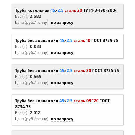
Труба котельная
45
х
2.5
сталь 20
ТУ 14-3-190-2004
Вес (т)
2.682
Цена (руб./тонну)
по запросу
Труба бесшовная х/д
45
х
2.5
сталь 10
ГОСТ 8734-75
Вес (т)
0.033
Цена (руб./тонну)
по запросу
Труба бесшовная х/д
45
х
2.5
сталь 20
ГОСТ 8734-75
Вес (т)
0.465
Цена (руб./тонну)
по запросу
Труба бесшовная х/д
45
х
2.5
сталь 09Г2С
ГОСТ
8734-75
Вес (т)
2.012
Цена (руб./тонну)
по запросу