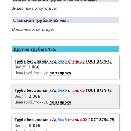
Видео пока отсутствует
Cтальная труба 54х5 мм.:
Описание отсутствует
Другие трубы 54x5:
Труба бесшовная х/д
54
х
5
сталь 35
ГОСТ 8734-75
Вес (т)
1.866
Цена (руб./тонну)
по запросу
Труба бесшовная х/д
54
х
5
сталь 45
ГОСТ 8734-75
Вес (т)
2.066
Цена (руб./тонну)
по запросу
Труба бесшовная х/д
54
х
5
сталь 40Х
ГОСТ 8734-75
Вес (т)
0.096