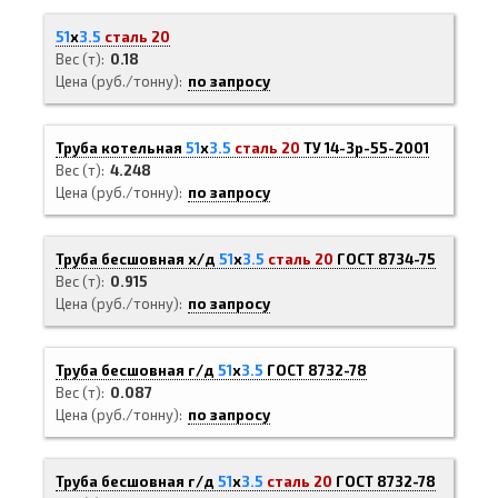
51
х
3.5
сталь 20
Вес (т)
0.18
Цена (руб./тонну)
по запросу
Труба котельная
51
х
3.5
сталь 20
ТУ 14-3р-55-2001
Вес (т)
4.248
Цена (руб./тонну)
по запросу
Труба бесшовная х/д
51
х
3.5
сталь 20
ГОСТ 8734-75
Вес (т)
0.915
Цена (руб./тонну)
по запросу
Труба бесшовная г/д
51
х
3.5
ГОСТ 8732-78
Вес (т)
0.087
Цена (руб./тонну)
по запросу
Труба бесшовная г/д
51
х
3.5
сталь 20
ГОСТ 8732-78