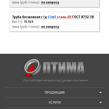
Цена (руб./тонну)
по запросу
Труба бесшовная г/д
60
х
8
сталь 20
ГОСТ 8732-78
Вес (т)
15.169
Цена (руб./тонну)
по запросу
Российская металлоторгующая компания
ПРОДУКЦИЯ
УСЛУГИ
АКЦИИ И РАСПРОДАЖИ