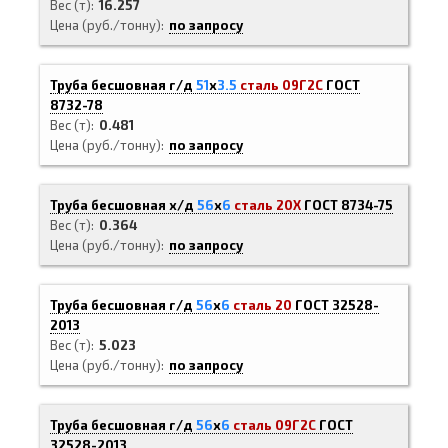
Вес (т)
16.257
Цена (руб./тонну)
по запросу
Труба бесшовная г/д
51
х
3.5
сталь 09Г2С
ГОСТ
8732-78
Вес (т)
0.481
Цена (руб./тонну)
по запросу
Труба бесшовная х/д
56
х
6
сталь 20Х
ГОСТ 8734-75
Вес (т)
0.364
Цена (руб./тонну)
по запросу
Труба бесшовная г/д
56
х
6
сталь 20
ГОСТ 32528-
2013
Вес (т)
5.023
Цена (руб./тонну)
по запросу
Труба бесшовная г/д
56
х
6
сталь 09Г2С
ГОСТ
32528-2013