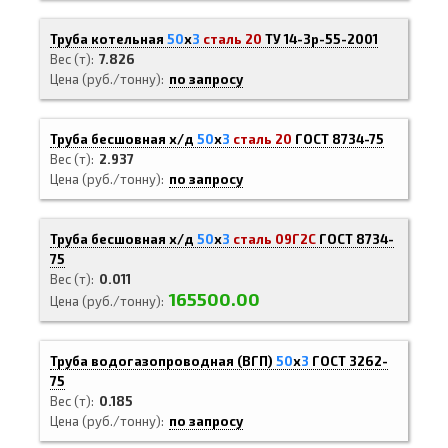
Труба котельная
50
х
3
сталь 20
ТУ 14-3р-55-2001
Вес (т)
7.826
Цена (руб./тонну)
по запросу
Труба бесшовная х/д
50
х
3
сталь 20
ГОСТ 8734-75
Вес (т)
2.937
Цена (руб./тонну)
по запросу
Труба бесшовная х/д
50
х
3
сталь 09Г2С
ГОСТ 8734-
75
Вес (т)
0.011
165500.00
Цена (руб./тонну)
Труба водогазопроводная (ВГП)
50
х
3
ГОСТ 3262-
75
Вес (т)
0.185
Цена (руб./тонну)
по запросу