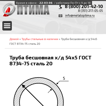
Время в офисе -
22:03:06
/ работаем Пн-Пт с 9 до 18
8 (800) 201-42-10
8 (351) 217-05-05
info@metaloptima.ru
Домой
»
Трубы стальные в наличии
» Труба бесшовная х/д 54х5
ГОСТ 8734-75 сталь 20
Труба бесшовная х/д 54х5 ГОСТ
8734-75 сталь 20
5