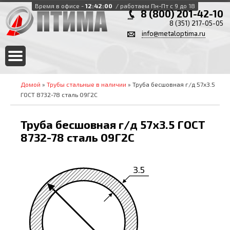
Время в офисе -
12:42:01
/ работаем Пн-Пт с 9 до 18
8 (800) 201-42-10
8 (351) 217-05-05
info@metaloptima.ru
Домой
»
Трубы стальные в наличии
» Труба бесшовная г/д 57х3.5
ГОСТ 8732-78 сталь 09Г2С
Труба бесшовная г/д 57х3.5 ГОСТ
8732-78 сталь 09Г2С
3.5