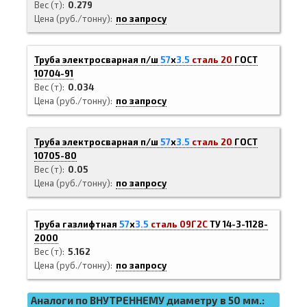
Вес (т)
0.279
Цена (руб./тонну)
по запросу
Труба электросварная п/ш
57
х
3.5
сталь 20
ГОСТ
10704-91
Вес (т)
0.034
Цена (руб./тонну)
по запросу
Труба электросварная п/ш
57
х
3.5
сталь 20
ГОСТ
10705-80
Вес (т)
0.05
Цена (руб./тонну)
по запросу
Труба газлифтная
57
х
3.5
сталь 09Г2С
ТУ 14-3-1128-
2000
Вес (т)
5.162
Цена (руб./тонну)
по запросу
Аналоги по ВНУТРЕННЕМУ диаметру в 50 мм.: