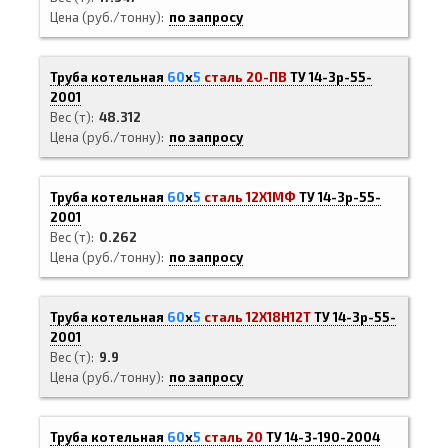
Цена (руб./тонну)
по запросу
Труба котельная
60
х
5
сталь 20-ПВ
ТУ 14-3р-55-
2001
Вес (т)
48.312
Цена (руб./тонну)
по запросу
Труба котельная
60
х
5
сталь 12Х1МФ
ТУ 14-3р-55-
2001
Вес (т)
0.262
Цена (руб./тонну)
по запросу
Труба котельная
60
х
5
сталь 12Х18Н12Т
ТУ 14-3р-55-
2001
Вес (т)
9.9
Цена (руб./тонну)
по запросу
Труба котельная
60
х
5
сталь 20
ТУ 14-3-190-2004