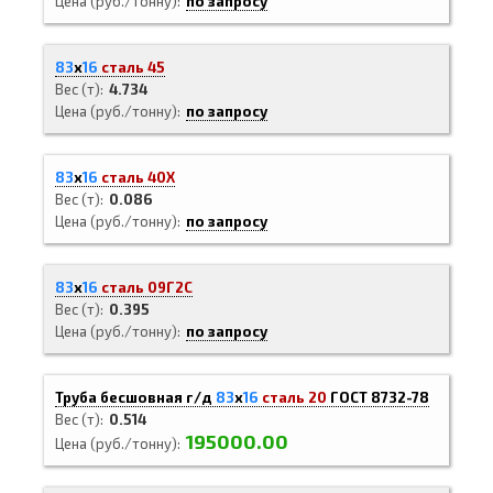
Цена (руб./тонну)
по запросу
83
х
16
сталь 45
Вес (т)
4.734
Цена (руб./тонну)
по запросу
83
х
16
сталь 40Х
Вес (т)
0.086
Цена (руб./тонну)
по запросу
83
х
16
сталь 09Г2С
Вес (т)
0.395
Цена (руб./тонну)
по запросу
Труба бесшовная г/д
83
х
16
сталь 20
ГОСТ 8732-78
Вес (т)
0.514
195000.00
Цена (руб./тонну)