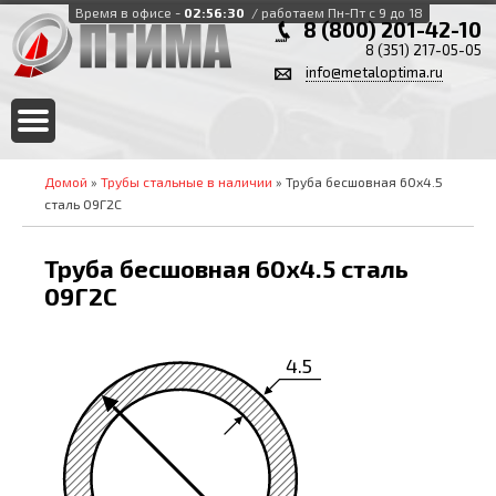
Время в офисе -
02:56:31
/ работаем Пн-Пт с 9 до 18
8 (800) 201-42-10
8 (351) 217-05-05
info@metaloptima.ru
Домой
»
Трубы стальные в наличии
» Труба бесшовная 60х4.5
сталь 09Г2С
Труба бесшовная 60х4.5 сталь
09Г2С
4.5