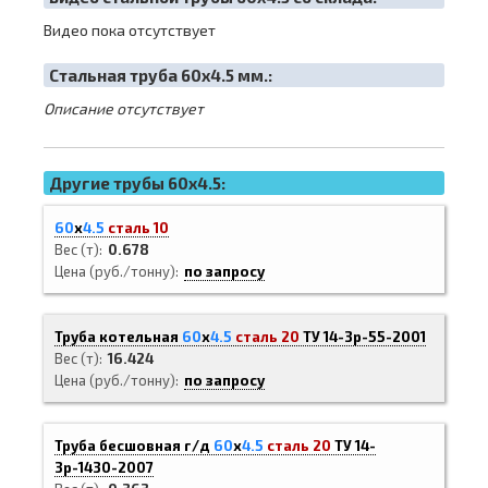
Видео пока отсутствует
Cтальная труба 60х4.5 мм.:
Описание отсутствует
Другие трубы 60x4.5:
60
х
4.5
сталь 10
Вес (т)
0.678
Цена (руб./тонну)
по запросу
Труба котельная
60
х
4.5
сталь 20
ТУ 14-3р-55-2001
Вес (т)
16.424
Цена (руб./тонну)
по запросу
Труба бесшовная г/д
60
х
4.5
сталь 20
ТУ 14-
3р-1430-2007