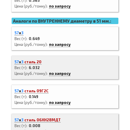
Вес (т)
0.363
Цена (руб./тонну)
по запросу
Аналоги по ВНУТРЕННЕМУ диаметру в 51 мм.:
57
х
3
Вес (т)
0.649
Цена (руб./тонну)
по запросу
57
х
3
сталь 20
Вес (т)
6.032
Цена (руб./тонну)
по запросу
57
х
3
сталь 09Г2С
Вес (т)
0.149
Цена (руб./тонну)
по запросу
57
х
3
сталь 06ХН28МДТ
Вес (т)
0.008