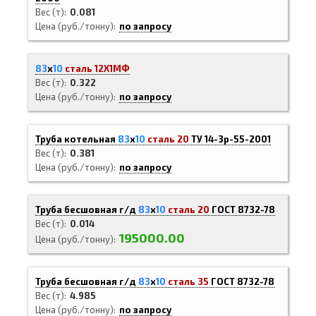
Вес (т)
0.081
Цена (руб./тонну)
по запросу
83
х
10
сталь 12Х1МФ
Вес (т)
0.322
Цена (руб./тонну)
по запросу
Труба котельная
83
х
10
сталь 20
ТУ 14-3р-55-2001
Вес (т)
0.381
Цена (руб./тонну)
по запросу
Труба бесшовная г/д
83
х
10
сталь 20
ГОСТ 8732-78
Вес (т)
0.014
195000.00
Цена (руб./тонну)
Труба бесшовная г/д
83
х
10
сталь 35
ГОСТ 8732-78
Вес (т)
4.985
Цена (руб./тонну)
по запросу