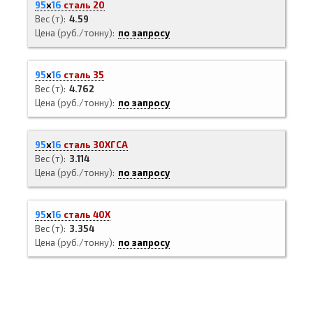
95
х
16
сталь 20
Вес (т)
4.59
Цена (руб./тонну)
по запросу
95
х
16
сталь 35
Вес (т)
4.762
Цена (руб./тонну)
по запросу
95
х
16
сталь 30ХГСА
Вес (т)
3.114
Цена (руб./тонну)
по запросу
95
х
16
сталь 40Х
Вес (т)
3.354
Цена (руб./тонну)
по запросу