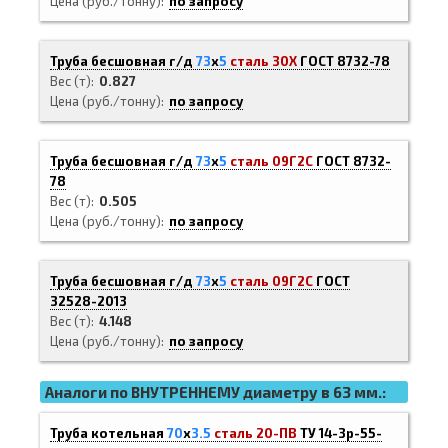
Цена (руб./тонну)
по запросу
Труба бесшовная г/д
73
х
5
сталь 30Х
ГОСТ 8732-78
Вес (т)
0.827
Цена (руб./тонну)
по запросу
Труба бесшовная г/д
73
х
5
сталь 09Г2С
ГОСТ 8732-
78
Вес (т)
0.505
Цена (руб./тонну)
по запросу
Труба бесшовная г/д
73
х
5
сталь 09Г2С
ГОСТ
32528-2013
Вес (т)
4.148
Цена (руб./тонну)
по запросу
Аналоги по ВНУТРЕННЕМУ диаметру в 63 мм.:
Труба котельная
70
х
3.5
сталь 20-ПВ
ТУ 14-3р-55-