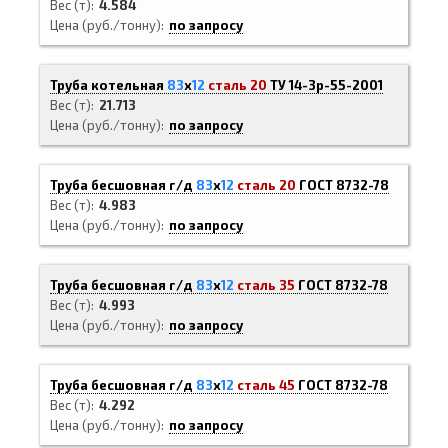
Вес (т)
4.584
Цена (руб./тонну)
по запросу
Труба котельная
83
х
12
сталь 20
ТУ 14-3р-55-2001
Вес (т)
21.713
Цена (руб./тонну)
по запросу
Труба бесшовная г/д
83
х
12
сталь 20
ГОСТ 8732-78
Вес (т)
4.983
Цена (руб./тонну)
по запросу
Труба бесшовная г/д
83
х
12
сталь 35
ГОСТ 8732-78
Вес (т)
4.993
Цена (руб./тонну)
по запросу
Труба бесшовная г/д
83
х
12
сталь 45
ГОСТ 8732-78
Вес (т)
4.292
Цена (руб./тонну)
по запросу