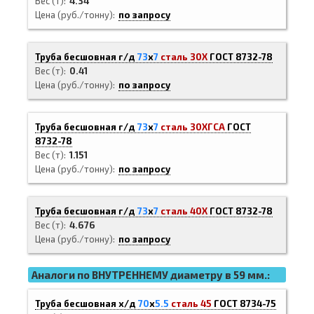
Вес (т)
4.34
Цена (руб./тонну)
по запросу
Труба бесшовная г/д
73
х
7
сталь 30Х
ГОСТ 8732-78
Вес (т)
0.41
Цена (руб./тонну)
по запросу
Труба бесшовная г/д
73
х
7
сталь 30ХГСА
ГОСТ
8732-78
Вес (т)
1.151
Цена (руб./тонну)
по запросу
Труба бесшовная г/д
73
х
7
сталь 40Х
ГОСТ 8732-78
Вес (т)
4.676
Цена (руб./тонну)
по запросу
Аналоги по ВНУТРЕННЕМУ диаметру в 59 мм.:
Труба бесшовная х/д
70
х
5.5
сталь 45
ГОСТ 8734-75