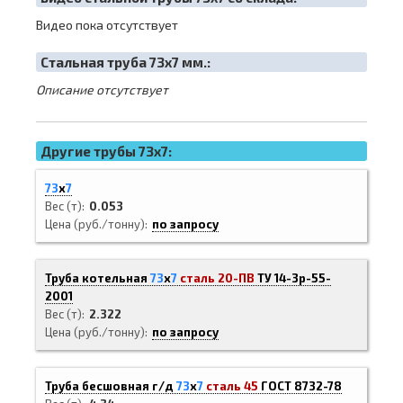
Видео пока отсутствует
Cтальная труба 73х7 мм.:
Описание отсутствует
Другие трубы 73x7:
73
х
7
Вес (т)
0.053
Цена (руб./тонну)
по запросу
Труба котельная
73
х
7
сталь 20-ПВ
ТУ 14-3р-55-
2001
Вес (т)
2.322
Цена (руб./тонну)
по запросу
Труба бесшовная г/д
73
х
7
сталь 45
ГОСТ 8732-78