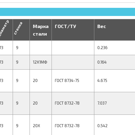
иаметр
стенка
Марка
ГОСТ/ТУ
Вес
стали
73
9
0.236
73
9
12Х1МФ
0.164
73
9
20
ГОСТ 8734-75
4.675
73
9
20
ГОСТ 8732-78
7.037
73
9
20Х
ГОСТ 8732-78
0.542