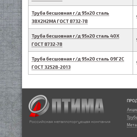
Труба бесшовная г/д
95
х
20
сталь
38Х2Н2МА
ГОСТ 8732-78
Труба бесшовная г/д
95
х
20
сталь 40Х
ГОСТ 8732-78
Труба бесшовная г/д
95
х
20
сталь 09Г2С
ГОСТ 32528-2013
ПРО
Акци
Трубы
Российская металлоторгующая компания
Мета