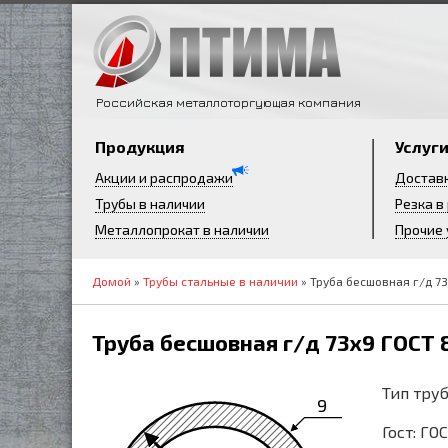
Российская металлоторгующая компания
Продукция
Услуг
Акции и распродажи
Достав
Трубы в наличии
Резка в
Металлопрокат в наличии
Прочие 
Домой
»
Трубы стальные в наличии
» Труба бесшовная г/д 73
Труба бесшовная г/д 73х9 ГОСТ 
Тип труб
9
Гост: ГО