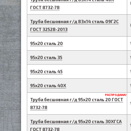
ГОСТ 8732-78
Труба бесшовная г/д
83
х
14
сталь 09Г2С
ГОСТ 32528-2013
95
х
20
сталь 20
95
х
20
сталь 35
95
х
20
сталь 45
95
х
20
сталь 40Х
РАСПРОДАЖА!
Труба бесшовная г/д
95
х
20
сталь 20
ГОСТ
8732-78
Труба бесшовная г/д
95
х
20
сталь 30ХГСА
ГОСТ 8732-78