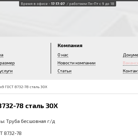
Время в офисе -
17:17:08
/ работаем Пн-Пт с 9 до 18
и
Компания
ка
О нас
Докум
 размер
Новости компании
Ваканс
услуги
Статьи
Контак
х9 ГОСТ 8732-78 сталь 30Х
8732-78 сталь 30Х
ы: Труба бесшовная г/д
СТ 8732-78