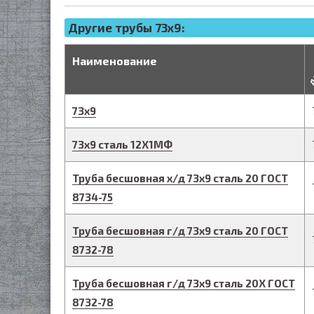
Другие трубы 73x9:
д
Наименование
73
х
9
73
х
9
сталь 12Х1МФ
Труба бесшовная х/д
73
х
9
сталь 20
ГОСТ
8734-75
Труба бесшовная г/д
73
х
9
сталь 20
ГОСТ
8732-78
Труба бесшовная г/д
73
х
9
сталь 20Х
ГОСТ
8732-78