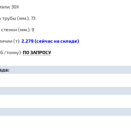
али: 30Х
трубы (мм.): 73
стенки (мм.): 9
личии (т):
2.279 (сейчас на складе)
б./тонну):
ПО ЗАПРОСУ
ада: