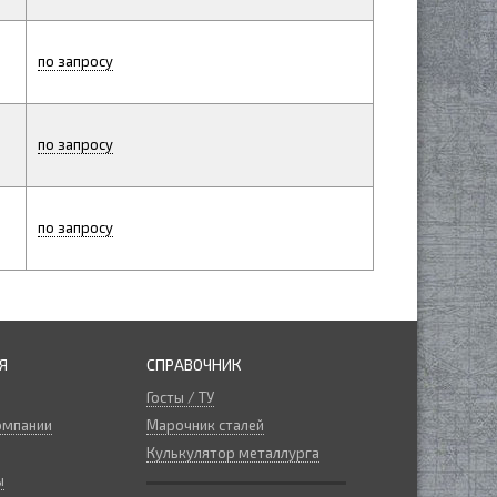
по запросу
по запросу
по запросу
Я
СПРАВОЧНИК
Госты / ТУ
омпании
Марочник сталей
Кулькулятор металлурга
ы