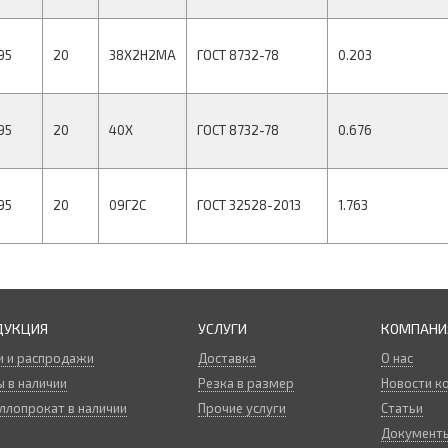
95
20
38Х2Н2МА
ГОСТ 8732-78
0.203
95
20
40Х
ГОСТ 8732-78
0.676
95
20
09Г2С
ГОСТ 32528-2013
1.763
ДУКЦИЯ
УСЛУГИ
КОМПАНИ
и и распродажи
Доставка
О нас
 в наличии
Резка в размер
Новости к
ллопрокат в наличии
Прочие услуги
Статьи
Документ