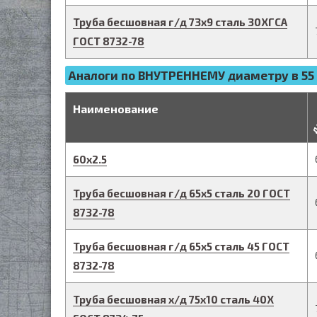
Труба бесшовная г/д
73
х
9
сталь 30ХГСА
ГОСТ 8732-78
Аналоги по ВНУТРЕННЕМУ диаметру в 55 
д
Наименование
60
х
2.5
Труба бесшовная г/д
65
х
5
сталь 20
ГОСТ
8732-78
Труба бесшовная г/д
65
х
5
сталь 45
ГОСТ
8732-78
Труба бесшовная х/д
75
х
10
сталь 40Х